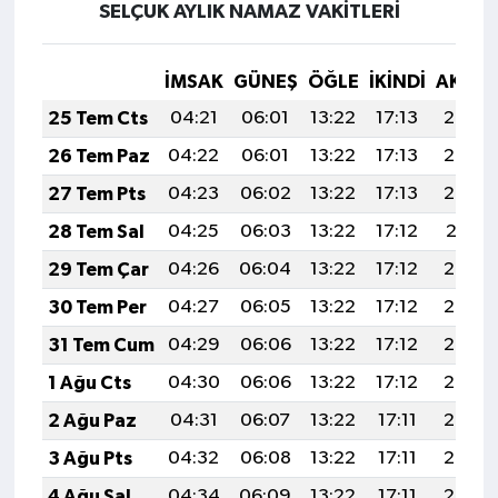
SELÇUK AYLIK NAMAZ VAKITLERI
İMSAK
GÜNEŞ
ÖĞLE
İKINDI
AKŞA
25 Tem Cts
04:21
06:01
13:22
17:13
20:34
26 Tem Paz
04:22
06:01
13:22
17:13
20:33
27 Tem Pts
04:23
06:02
13:22
17:13
20:32
28 Tem Sal
04:25
06:03
13:22
17:12
20:31
29 Tem Çar
04:26
06:04
13:22
17:12
20:30
30 Tem Per
04:27
06:05
13:22
17:12
20:29
31 Tem Cum
04:29
06:06
13:22
17:12
20:28
1 Ağu Cts
04:30
06:06
13:22
17:12
20:27
2 Ağu Paz
04:31
06:07
13:22
17:11
20:27
3 Ağu Pts
04:32
06:08
13:22
17:11
20:26
4 Ağu Sal
04:34
06:09
13:22
17:11
20:24