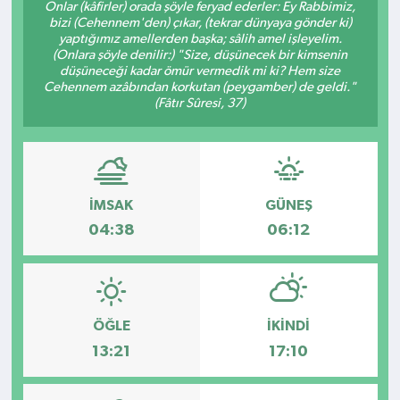
Onlar (kâfirler) orada şöyle feryad ederler: Ey Rabbimiz,
bizi (Cehennem'den) çıkar, (tekrar dünyaya gönder ki)
Kültür - Sanat
yaptığımız amellerden başka; sâlih amel işleyelim.
(Onlara şöyle denilir:) "Size, düşünecek bir kimsenin
düşüneceği kadar ömür vermedik mi ki? Hem size
Yaşam
Cehennem azâbından korkutan (peygamber) de geldi."
(Fâtır Sûresi, 37)
İMSAK
GÜNEŞ
04:38
06:12
ÖĞLE
İKINDI
13:21
17:10