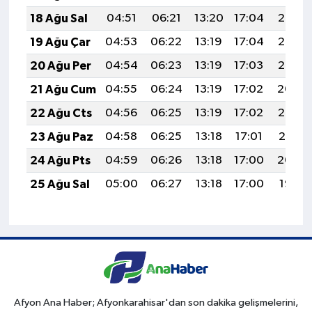
18 Ağu Sal
04:51
06:21
13:20
17:04
20:08
19 Ağu Çar
04:53
06:22
13:19
17:04
20:07
20 Ağu Per
04:54
06:23
13:19
17:03
20:05
21 Ağu Cum
04:55
06:24
13:19
17:02
20:04
22 Ağu Cts
04:56
06:25
13:19
17:02
20:03
23 Ağu Paz
04:58
06:25
13:18
17:01
20:01
24 Ağu Pts
04:59
06:26
13:18
17:00
20:00
25 Ağu Sal
05:00
06:27
13:18
17:00
19:58
Afyon Ana Haber; Afyonkarahisar'dan son dakika gelişmelerini,