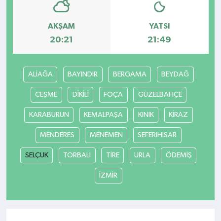
AKŞAM
YATSI
20:21
21:49
ALİAĞA
BAYINDIR
BERGAMA
BEYDAĞ
CEŞME
DİKİLİ
FOÇA
GÜZELBAHÇE
KARABURUN
KEMALPAŞA
KINIK
KİRAZ
MENDERES
MENEMEN
SEFERIHİSAR
SELÇUK
TORBALI
TİRE
URLA
ÖDEMİŞ
İZMİR