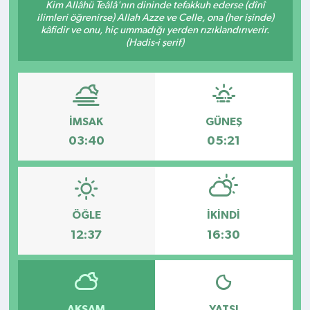
Kim Allâhü Teâlâ'nın dininde tefakkuh ederse (dînî
ilimleri öğrenirse) Allah Azze ve Celle, ona (her işinde)
Kültür - Sanat
kâfidir ve onu, hiç ummadığı yerden rızıklandırıverir.
(Hadis-i şerif)
Yaşam
İMSAK
GÜNEŞ
03:40
05:21
ÖĞLE
İKINDI
12:37
16:30
AKŞAM
YATSI