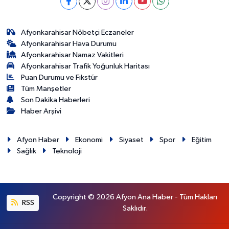
Afyonkarahisar Nöbetçi Eczaneler
Afyonkarahisar Hava Durumu
Afyonkarahisar Namaz Vakitleri
Afyonkarahisar Trafik Yoğunluk Haritası
Puan Durumu ve Fikstür
Tüm Manşetler
Son Dakika Haberleri
Haber Arşivi
Afyon Haber
Ekonomi
Siyaset
Spor
Eğitim
Sağlık
Teknoloji
Copyright © 2026 Afyon Ana Haber - Tüm Hakları
RSS
Saklıdır.