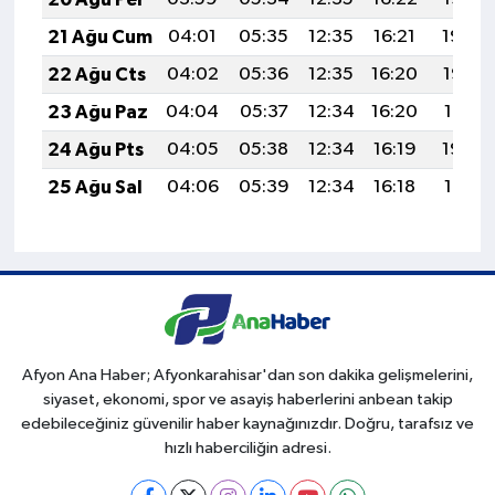
21 Ağu Cum
04:01
05:35
12:35
16:21
19:24
22 Ağu Cts
04:02
05:36
12:35
16:20
19:23
23 Ağu Paz
04:04
05:37
12:34
16:20
19:21
24 Ağu Pts
04:05
05:38
12:34
16:19
19:20
25 Ağu Sal
04:06
05:39
12:34
16:18
19:18
Afyon Ana Haber; Afyonkarahisar'dan son dakika gelişmelerini,
siyaset, ekonomi, spor ve asayiş haberlerini anbean takip
edebileceğiniz güvenilir haber kaynağınızdır. Doğru, tarafsız ve
hızlı haberciliğin adresi.