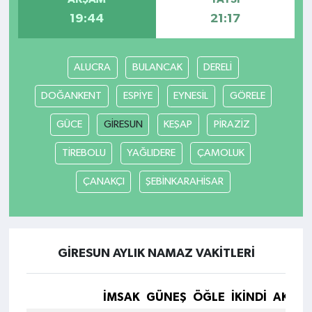
19:44
21:17
ALUCRA
BULANCAK
DERELİ
DOĞANKENT
ESPİYE
EYNESİL
GÖRELE
GÜCE
GİRESUN
KEŞAP
PİRAZİZ
TİREBOLU
YAĞLIDERE
ÇAMOLUK
ÇANAKÇI
ŞEBİNKARAHİSAR
GİRESUN AYLIK NAMAZ VAKITLERI
İMSAK
GÜNEŞ
ÖĞLE
İKINDI
AKŞA