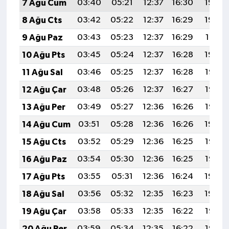
7 Ağu Cum
03:40
05:21
12:37
16:30
19:44
8 Ağu Cts
03:42
05:22
12:37
16:29
19:42
9 Ağu Paz
03:43
05:23
12:37
16:29
19:41
10 Ağu Pts
03:45
05:24
12:37
16:28
19:40
11 Ağu Sal
03:46
05:25
12:37
16:28
19:38
12 Ağu Çar
03:48
05:26
12:37
16:27
19:37
13 Ağu Per
03:49
05:27
12:36
16:26
19:36
14 Ağu Cum
03:51
05:28
12:36
16:26
19:34
15 Ağu Cts
03:52
05:29
12:36
16:25
19:33
16 Ağu Paz
03:54
05:30
12:36
16:25
19:32
17 Ağu Pts
03:55
05:31
12:36
16:24
19:30
18 Ağu Sal
03:56
05:32
12:35
16:23
19:29
19 Ağu Çar
03:58
05:33
12:35
16:22
19:27
20 Ağu Per
03:59
05:34
12:35
16:22
19:26