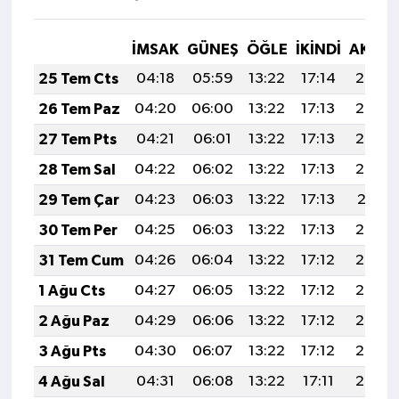
İMSAK
GÜNEŞ
ÖĞLE
İKINDI
AKŞA
25 Tem Cts
04:18
05:59
13:22
17:14
20:35
26 Tem Paz
04:20
06:00
13:22
17:13
20:34
27 Tem Pts
04:21
06:01
13:22
17:13
20:33
28 Tem Sal
04:22
06:02
13:22
17:13
20:32
29 Tem Çar
04:23
06:03
13:22
17:13
20:31
30 Tem Per
04:25
06:03
13:22
17:13
20:30
31 Tem Cum
04:26
06:04
13:22
17:12
20:29
1 Ağu Cts
04:27
06:05
13:22
17:12
20:28
2 Ağu Paz
04:29
06:06
13:22
17:12
20:27
3 Ağu Pts
04:30
06:07
13:22
17:12
20:26
4 Ağu Sal
04:31
06:08
13:22
17:11
20:25