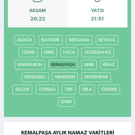
AKŞAM
YATSI
20:22
21:51
ALİAĞA
BAYINDIR
BERGAMA
BEYDAĞ
CEŞME
DİKİLİ
FOÇA
GÜZELBAHÇE
KARABURUN
KEMALPAŞA
KINIK
KİRAZ
MENDERES
MENEMEN
SEFERIHİSAR
SELÇUK
TORBALI
TİRE
URLA
ÖDEMİŞ
İZMİR
KEMALPAŞA AYLIK NAMAZ VAKITLERI