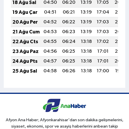
18 Ağu Sal
04:50
06:20
13:19
17:05
20:09
19 Ağu Çar
04:51
06:21
13:19
17:04
20:07
20 Ağu Per
04:52
06:22
13:19
17:03
20:06
21 Ağu Cum
04:53
06:23
13:19
17:03
20:04
22 Ağu Cts
04:55
06:24
13:18
17:02
20:03
23 Ağu Paz
04:56
06:25
13:18
17:01
20:02
24 Ağu Pts
04:57
06:25
13:18
17:01
20:00
25 Ağu Sal
04:58
06:26
13:18
17:00
19:59
Afyon Ana Haber; Afyonkarahisar'dan son dakika gelişmelerini,
siyaset, ekonomi, spor ve asayiş haberlerini anbean takip