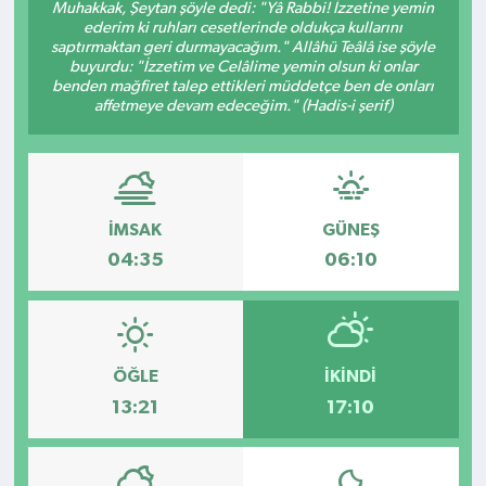
Muhakkak, Şeytan şöyle dedi: "Yâ Rabbi! İzzetine yemin
ederim ki ruhları cesetlerinde oldukça kullarını
Kültür - Sanat
saptırmaktan geri durmayacağım." Allâhü Teâlâ ise şöyle
buyurdu: "İzzetim ve Celâlime yemin olsun ki onlar
benden mağfiret talep ettikleri müddetçe ben de onları
Yaşam
affetmeye devam edeceğim." (Hadis-i şerif)
İMSAK
GÜNEŞ
04:35
06:10
ÖĞLE
İKINDI
13:21
17:10