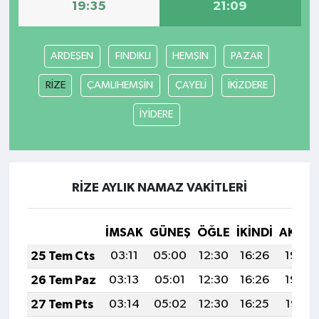
19:35
21:09
ARDEŞEN
FINDIKLI
HEMŞİN
PAZAR
RİZE
ÇAMLIHEMŞİN
ÇAYELİ
İKİZDERE
İYİDERE
RİZE AYLIK NAMAZ VAKITLERI
İMSAK
GÜNEŞ
ÖĞLE
İKINDI
AKŞA
25 Tem Cts
03:11
05:00
12:30
16:26
19:49
26 Tem Paz
03:13
05:01
12:30
16:26
19:48
27 Tem Pts
03:14
05:02
12:30
16:25
19:47