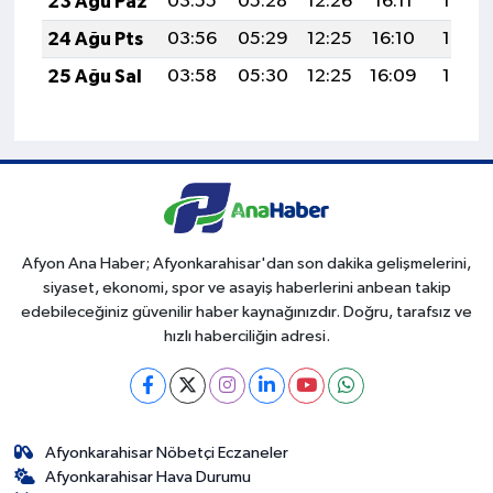
23 Ağu Paz
03:55
05:28
12:26
16:11
19:13
24 Ağu Pts
03:56
05:29
12:25
16:10
19:12
25 Ağu Sal
03:58
05:30
12:25
16:09
19:10
Afyon Ana Haber; Afyonkarahisar'dan son dakika gelişmelerini,
siyaset, ekonomi, spor ve asayiş haberlerini anbean takip
edebileceğiniz güvenilir haber kaynağınızdır. Doğru, tarafsız ve
hızlı haberciliğin adresi.
Afyonkarahisar Nöbetçi Eczaneler
Afyonkarahisar Hava Durumu