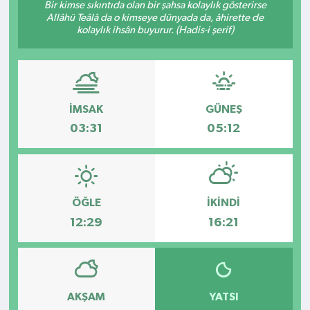
Bir kimse sıkıntıda olan bir şahsa kolaylık gösterirse
Allâhü Teâlâ da o kimseye dünyada da, âhirette de
Kültür - Sanat
kolaylık ihsân buyurur. (Hadis-i şerif)
Yaşam
İMSAK
GÜNEŞ
03:31
05:12
ÖĞLE
İKINDI
12:29
16:21
AKŞAM
YATSI