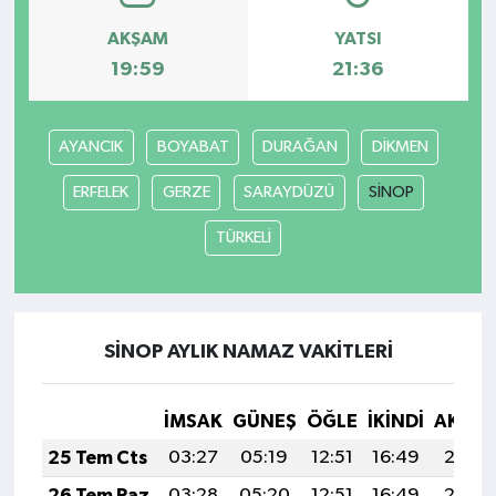
AKŞAM
YATSI
19:59
21:36
AYANCIK
BOYABAT
DURAĞAN
DİKMEN
ERFELEK
GERZE
SARAYDÜZÜ
SİNOP
TÜRKELİ
SİNOP AYLIK NAMAZ VAKITLERI
İMSAK
GÜNEŞ
ÖĞLE
İKINDI
AKŞA
25 Tem Cts
03:27
05:19
12:51
16:49
20:13
26 Tem Paz
03:28
05:20
12:51
16:49
20:12