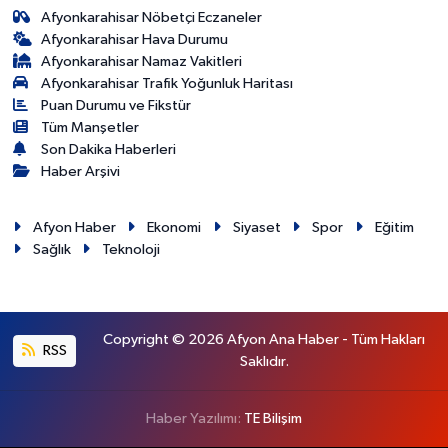
Afyonkarahisar Nöbetçi Eczaneler
Afyonkarahisar Hava Durumu
Afyonkarahisar Namaz Vakitleri
Afyonkarahisar Trafik Yoğunluk Haritası
Puan Durumu ve Fikstür
Tüm Manşetler
Son Dakika Haberleri
Haber Arşivi
Afyon Haber
Ekonomi
Siyaset
Spor
Eğitim
Sağlık
Teknoloji
Copyright © 2026 Afyon Ana Haber - Tüm Hakları
RSS
Saklıdır.
Haber Yazılımı:
TE Bilişim