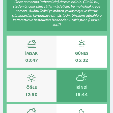
Gece namazına (teheccüde) devam ediniz. Çünkü bu,
sizden önceki sâlih zâtların âdetidir. Ve muhakkak gece
Kültür - Sanat
namazı, Allâhü Teâlâ'ya mânen yaklaşmaya vesîledir,
günahlardan korunmaya bir vâsıtadır, birtakım günahlara
keffârettir ve hastalıkları bedenden uzaklaştırır. (Hadis-i
Yaşam
şerif)
İMSAK
GÜNEŞ
03:47
05:32
ÖĞLE
İKINDI
12:50
16:44