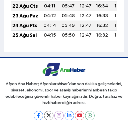
22 Ağu Cts
04:11
05:47
12:47
16:34
19:38
23 Ağu Paz
04:12
05:48
12:47
16:33
19:36
24 Ağu Pts
04:14
05:49
12:47
16:32
19:35
25 Ağu Sal
04:15
05:50
12:47
16:32
19:33
Afyon Ana Haber; Afyonkarahisar'dan son dakika gelişmelerini,
siyaset, ekonomi, spor ve asayiş haberlerini anbean takip
edebileceğiniz güvenilir haber kaynağınızdır. Doğru, tarafsız ve
hızlı haberciliğin adresi.