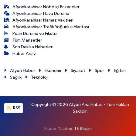
Afyonkarahisar Nöbetçi Eczaneler
Afyonkarahisar Hava Durumu
Afyonkarahisar Namaz Vakitleri
Afyonkarahisar Trafik Yoğunluk Haritası
Puan Durumu ve Fikstür
Tüm Manşetler
Son Dakika Haberleri
Haber Arşivi
Afyon Haber
Ekonomi
Siyaset
Spor
Eğitim
Sağlık
Teknoloji
Copyright © 2026 Afyon Ana Haber - Tüm Hakları
RSS
Saklıdır.
Haber Yazılımı:
TE Bilişim