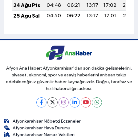
24 Ağu Pts
04:48
06:21
13:17
17:02
20:04
25 Ağu Sal
04:50
06:22
13:17
17:01
20:02
Afyon Ana Haber; Afyonkarahisar'dan son dakika gelişmelerini,
siyaset, ekonomi, spor ve asayiş haberlerini anbean takip
edebileceğiniz güvenilir haber kaynağınızdır. Doğru, tarafsız ve
hızlı haberciliğin adresi.
Afyonkarahisar Nöbetçi Eczaneler
Afyonkarahisar Hava Durumu
Afyonkarahisar Namaz Vakitleri