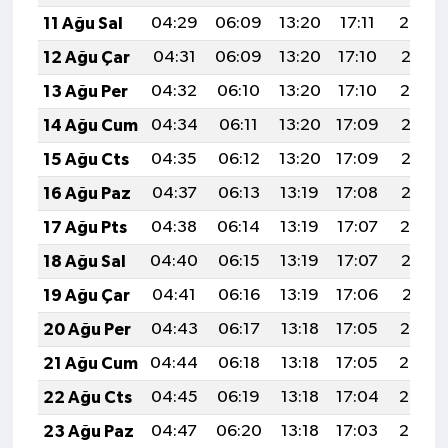
11 Ağu Sal
04:29
06:09
13:20
17:11
20:22
12 Ağu Çar
04:31
06:09
13:20
17:10
20:21
13 Ağu Per
04:32
06:10
13:20
17:10
20:19
14 Ağu Cum
04:34
06:11
13:20
17:09
20:18
15 Ağu Cts
04:35
06:12
13:20
17:09
20:17
16 Ağu Paz
04:37
06:13
13:19
17:08
20:15
17 Ağu Pts
04:38
06:14
13:19
17:07
20:14
18 Ağu Sal
04:40
06:15
13:19
17:07
20:12
19 Ağu Çar
04:41
06:16
13:19
17:06
20:11
20 Ağu Per
04:43
06:17
13:18
17:05
20:10
21 Ağu Cum
04:44
06:18
13:18
17:05
20:08
22 Ağu Cts
04:45
06:19
13:18
17:04
20:07
23 Ağu Paz
04:47
06:20
13:18
17:03
20:05