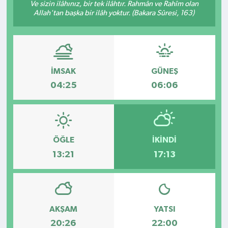
Ve sizin ilâhınız, bir tek ilâhtır. Rahmân ve Rahîm olan
Allah'tan başka bir ilâh yoktur. (Bakara Sûresi, 163)
Kültür - Sanat
Yaşam
İMSAK
GÜNEŞ
04:25
06:06
ÖĞLE
İKINDI
13:21
17:13
AKŞAM
YATSI
20:26
22:00