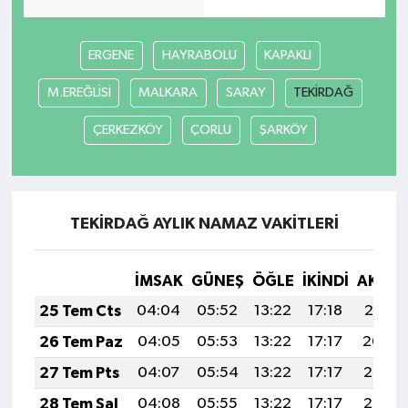
ERGENE
HAYRABOLU
KAPAKLI
M.EREĞLİSİ
MALKARA
SARAY
TEKİRDAĞ
ÇERKEZKÖY
ÇORLU
ŞARKÖY
TEKİRDAĞ AYLIK NAMAZ VAKITLERI
İMSAK
GÜNEŞ
ÖĞLE
İKINDI
AKŞA
25 Tem Cts
04:04
05:52
13:22
17:18
20:41
26 Tem Paz
04:05
05:53
13:22
17:17
20:40
27 Tem Pts
04:07
05:54
13:22
17:17
20:39
28 Tem Sal
04:08
05:55
13:22
17:17
20:38