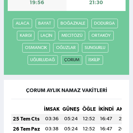
19:56
21:30
ALACA
BAYAT
BOĞAZKALE
DODURGA
KARGI
LAÇİN
MECİTÖZÜ
ORTAKÖY
OSMANCIK
OĞUZLAR
SUNGURLU
UĞURLUDAĞ
ÇORUM
İSKİLİP
ÇORUM AYLIK NAMAZ VAKITLERI
İMSAK
GÜNEŞ
ÖĞLE
İKINDI
AKŞA
25 Tem Cts
03:36
05:24
12:52
16:47
20:10
26 Tem Paz
03:38
05:24
12:52
16:47
20:09