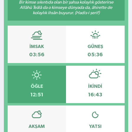
Bir kimse sıkıntıda olan bir şahsa kolaylık gösterirse
Allâhü Teâlâ da o kimseye dünyada da, âhirette de
Kültür - Sanat
kolaylık ihsân buyurur. (Hadis-i şerif)
Yaşam
İMSAK
GÜNEŞ
03:56
05:36
ÖĞLE
İKINDI
12:51
16:43
AKŞAM
YATSI