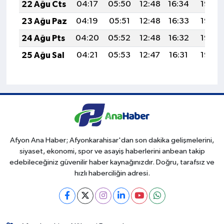
22 Ağu Cts
04:17
05:50
12:48
16:34
19:36
23 Ağu Paz
04:19
05:51
12:48
16:33
19:35
24 Ağu Pts
04:20
05:52
12:48
16:32
19:33
25 Ağu Sal
04:21
05:53
12:47
16:31
19:32
Afyon Ana Haber; Afyonkarahisar'dan son dakika gelişmelerini,
siyaset, ekonomi, spor ve asayiş haberlerini anbean takip
edebileceğiniz güvenilir haber kaynağınızdır. Doğru, tarafsız ve
hızlı haberciliğin adresi.