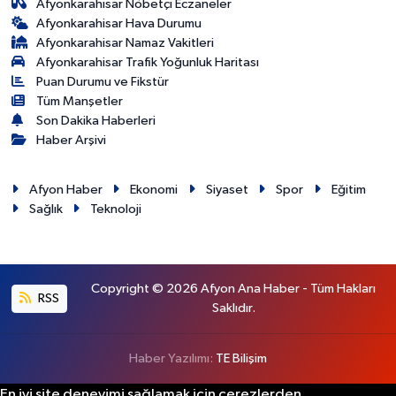
Afyonkarahisar Nöbetçi Eczaneler
Afyonkarahisar Hava Durumu
Afyonkarahisar Namaz Vakitleri
Afyonkarahisar Trafik Yoğunluk Haritası
Puan Durumu ve Fikstür
Tüm Manşetler
Son Dakika Haberleri
Haber Arşivi
Afyon Haber
Ekonomi
Siyaset
Spor
Eğitim
Sağlık
Teknoloji
Copyright © 2026 Afyon Ana Haber - Tüm Hakları
RSS
Saklıdır.
Haber Yazılımı:
TE Bilişim
En iyi site deneyimi sağlamak için çerezlerden