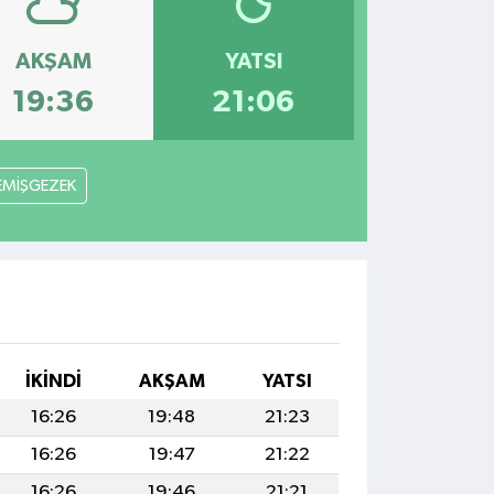
AKŞAM
YATSI
19:36
21:06
EMİŞGEZEK
İKINDI
AKŞAM
YATSI
16:26
19:48
21:23
16:26
19:47
21:22
16:26
19:46
21:21