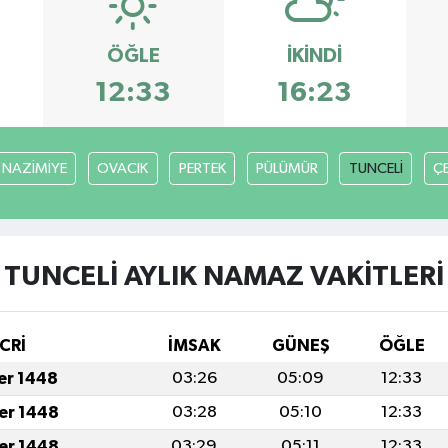
ÖĞLE
İKINDI
12:33
16:23
NAZİMİYE
OVACIK
PERTEK
PÜLÜMÜR
TUNCELİ
Ç
TUNCELİ AYLIK NAMAZ VAKITLERI
CRİ
İMSAK
GÜNEŞ
ÖĞLE
fer 1448
03:26
05:09
12:33
fer 1448
03:28
05:10
12:33
fer 1448
03:29
05:11
12:33