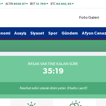
8
6500.87
13.799
64.643,95
ALTIN
BİST
BTC
Foto Galeri
onomi
Asayiş
Siyaset
Spor
Gündem
Afyon Cenaze
İMSAK VAKTINE KALAN SÜRE
35:19
Nasihat edici olarak ölüm yeter. (Hadis-i şerif)