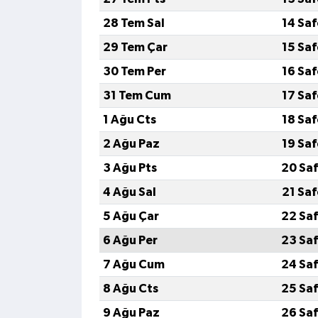
28 Tem Sal
14 Sa
29 Tem Çar
15 Sa
30 Tem Per
16 Sa
31 Tem Cum
17 Sa
1 Ağu Cts
18 Sa
2 Ağu Paz
19 Sa
3 Ağu Pts
20 Saf
4 Ağu Sal
21 Sa
5 Ağu Çar
22 Saf
6 Ağu Per
23 Saf
7 Ağu Cum
24 Saf
8 Ağu Cts
25 Saf
9 Ağu Paz
26 Saf