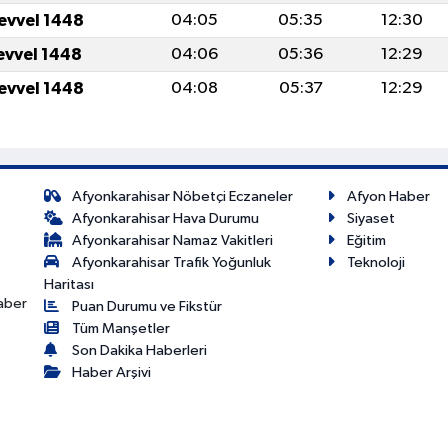
levvel 1448
04:05
05:35
12:30
levvel 1448
04:06
05:36
12:29
levvel 1448
04:08
05:37
12:29
Afyonkarahisar Nöbetçi Eczaneler
Afyon Haber
Afyonkarahisar Hava Durumu
Siyaset
Afyonkarahisar Namaz Vakitleri
Eğitim
Afyonkarahisar Trafik Yoğunluk
Teknoloji
Haritası
haber
Puan Durumu ve Fikstür
Tüm Manşetler
Son Dakika Haberleri
Haber Arşivi