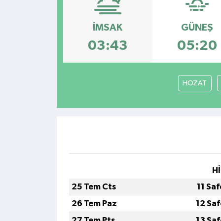
Kültür - Sanat
İMSAK
GÜNEŞ
Yaşam
03:43
05:20
HOZAT
Hİ
25 Tem Cts
11 Sa
26 Tem Paz
12 Sa
27 Tem Pts
13 Sa