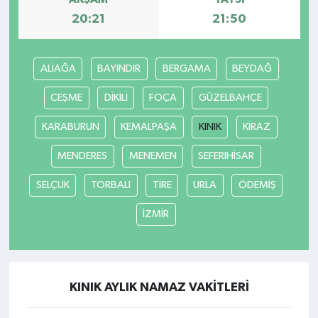
20:21
21:50
ALİAĞA
BAYINDIR
BERGAMA
BEYDAĞ
CEŞME
DİKİLİ
FOÇA
GÜZELBAHÇE
KARABURUN
KEMALPAŞA
KINIK
KİRAZ
MENDERES
MENEMEN
SEFERIHİSAR
SELÇUK
TORBALI
TİRE
URLA
ÖDEMİŞ
İZMİR
KINIK AYLIK NAMAZ VAKITLERI