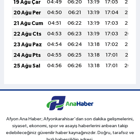
19 Ağu Çar
04:49
06:20
13:19
17:05
20:08
20 Ağu Per
04:50
06:21
13:19
17:04
20:07
21 Ağu Cum
04:51
06:22
13:19
17:03
20:06
22 Ağu Cts
04:53
06:23
13:19
17:03
20:04
23 Ağu Paz
04:54
06:24
13:18
17:02
20:03
24 Ağu Pts
04:55
06:25
13:18
17:01
20:01
25 Ağu Sal
04:56
06:26
13:18
17:01
20:00
Afyon Ana Haber; Afyonkarahisar'dan son dakika gelişmelerini,
siyaset, ekonomi, spor ve asayiş haberlerini anbean takip
edebileceğiniz güvenilir haber kaynağınızdır. Doğru, tarafsız ve
hızlı haberciliğin adresi.