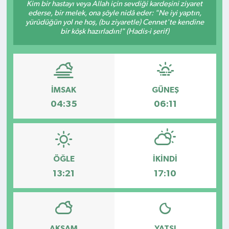
Kim bir hastayı veya Allah için sevdiği kardeşini ziyaret
ederse, bir melek, ona şöyle nidâ eder: "Ne iyi yaptın,
Kültür - Sanat
yürüdüğün yol ne hoş, (bu ziyaretle) Cennet'te kendine
bir köşk hazırladın!" (Hadis-i şerif)
Yaşam
İMSAK
GÜNEŞ
04:35
06:11
ÖĞLE
İKINDI
13:21
17:10
AKŞAM
YATSI