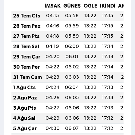
İMSAK
GÜNEŞ
ÖĞLE
İKINDI
AKŞA
25 Tem Cts
04:15
05:58
13:22
17:15
20:36
26 Tem Paz
04:16
05:59
13:22
17:15
20:36
27 Tem Pts
04:18
05:59
13:22
17:15
20:35
28 Tem Sal
04:19
06:00
13:22
17:14
20:34
29 Tem Çar
04:20
06:01
13:22
17:14
20:33
30 Tem Per
04:22
06:02
13:22
17:14
20:32
31 Tem Cum
04:23
06:03
13:22
17:14
20:31
1 Ağu Cts
04:24
06:04
13:22
17:13
20:30
2 Ağu Paz
04:26
06:05
13:22
17:13
20:29
3 Ağu Pts
04:27
06:06
13:22
17:13
20:28
4 Ağu Sal
04:29
06:06
13:22
17:12
20:27
5 Ağu Çar
04:30
06:07
13:22
17:12
20:26