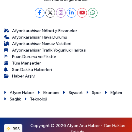
Afyonkarahisar Nöbetçi Eczaneler
Afyonkarahisar Hava Durumu
Afyonkarahisar Namaz Vakitleri
Afyonkarahisar Trafik Yoğunluk Haritası
Puan Durumu ve Fikstür
Tüm Manşetler
Son Dakika Haberleri
Haber Arşivi
Afyon Haber
Ekonomi
Siyaset
Spor
Eğitim
Sağlık
Teknoloji
Copyright © 2026 Afyon Ana Haber - Tüm Hakları
RSS