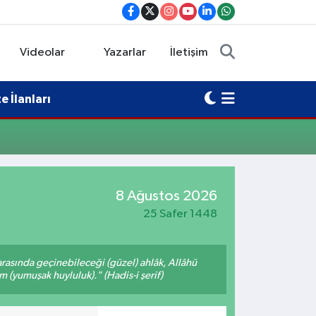
Videolar
Yazarlar
İletişim
 İlanları
8 Ağustos 2026
25 Safer 1448
arasında geçinebileceği (güzel) ahlâk, Allâhü
m (yumuşak huyluluk)." (Hadis-i şerif)