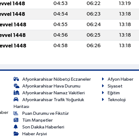
evvel 1448
04:53
06:22
13:19
evvel 1448
04:54
06:23
13:18
levvel 1448
04:55
06:24
13:18
levvel 1448
04:56
06:25
13:18
levvel 1448
04:58
06:26
13:18
Afyonkarahisar Nöbetçi Eczaneler
Afyon Haber
Afyonkarahisar Hava Durumu
Siyaset
Afyonkarahisar Namaz Vakitleri
Eğitim
Afyonkarahisar Trafik Yoğunluk
Teknoloji
Haritası
haber
Puan Durumu ve Fikstür
Tüm Manşetler
Son Dakika Haberleri
Haber Arşivi