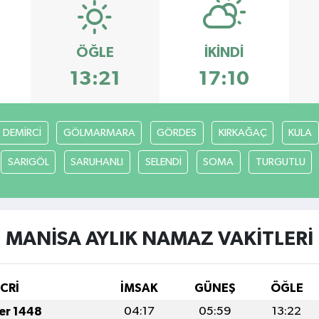
ÖĞLE
İKINDI
13:21
17:10
DEMİRCİ
GÖLMARMARA
GÖRDES
KIRKAĞAÇ
KULA
SARIGÖL
SARUHANLI
SELENDİ
SOMA
TURGUTLU
MANİSA AYLIK NAMAZ VAKITLERI
İCRİ
İMSAK
GÜNEŞ
ÖĞLE
fer 1448
04:17
05:59
13:22