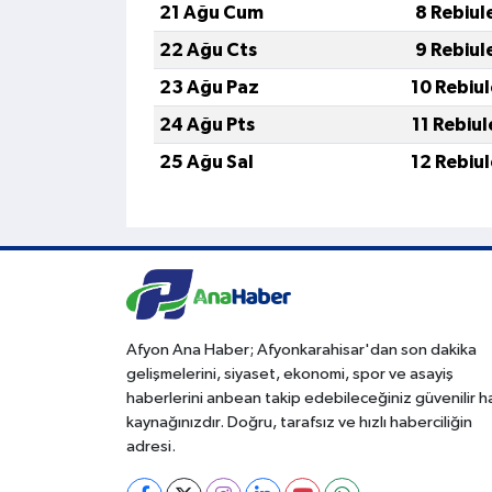
21 Ağu Cum
8 Rebiul
22 Ağu Cts
9 Rebiul
23 Ağu Paz
10 Rebiu
24 Ağu Pts
11 Rebiu
25 Ağu Sal
12 Rebiu
Afyon Ana Haber; Afyonkarahisar'dan son dakika
gelişmelerini, siyaset, ekonomi, spor ve asayiş
haberlerini anbean takip edebileceğiniz güvenilir 
kaynağınızdır. Doğru, tarafsız ve hızlı haberciliğin
adresi.