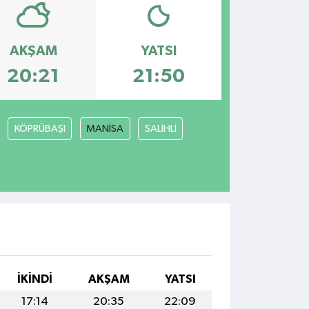
AKŞAM
YATSI
20:21
21:50
KÖPRÜBAŞI
MANİSA
SALİHLİ
İKINDI
AKŞAM
YATSI
17:14
20:35
22:09