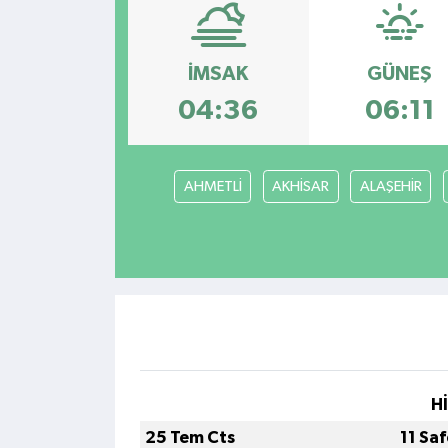
Kültür - Sanat
İMSAK
GÜNEŞ
Yaşam
04:36
06:11
AHMETLİ
AKHİSAR
ALAŞEHİR
H
25 Tem Cts
11 Sa