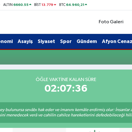
6660.55
13.779
64.960,21
ALTIN
BİST
BTC
Foto Galeri
onomi
Asayiş
Siyaset
Spor
Gündem
Afyon Cenaze
ÖĞLE VAKTINE KALAN SÜRE
02:07:36
 şey bulunursa sevâbı hak eder ve imanını kemâle erdirmiş olur: İnsanlar 
ini menedecek verâ ve cahilin cahilce hareketlerini defedebileceği hili