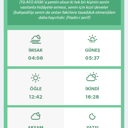
(Yâ Ali!) Allâh'a yemin olsun ki tek bir kişinin senin
vasıtanla hidâyete ermesi, senin için kızıl develer
Kültür - Sanat
(bahşedilip senin de onları fakirlere tasadduk etmen)den
daha hayırlıdır. (Hadis-i şerif)
Yaşam
İMSAK
GÜNEŞ
04:06
05:37
ÖĞLE
İKINDI
12:42
16:28
AKŞAM
YATSI