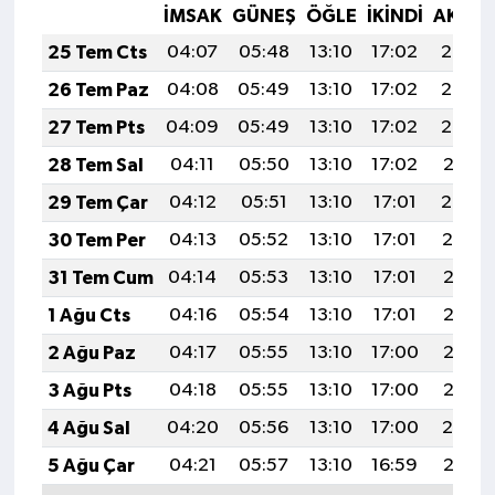
İMSAK
GÜNEŞ
ÖĞLE
İKINDI
AKŞA
25 Tem Cts
04:07
05:48
13:10
17:02
20:23
26 Tem Paz
04:08
05:49
13:10
17:02
20:22
27 Tem Pts
04:09
05:49
13:10
17:02
20:22
28 Tem Sal
04:11
05:50
13:10
17:02
20:21
29 Tem Çar
04:12
05:51
13:10
17:01
20:20
30 Tem Per
04:13
05:52
13:10
17:01
20:19
31 Tem Cum
04:14
05:53
13:10
17:01
20:18
1 Ağu Cts
04:16
05:54
13:10
17:01
20:17
2 Ağu Paz
04:17
05:55
13:10
17:00
20:16
3 Ağu Pts
04:18
05:55
13:10
17:00
20:15
4 Ağu Sal
04:20
05:56
13:10
17:00
20:14
5 Ağu Çar
04:21
05:57
13:10
16:59
20:13