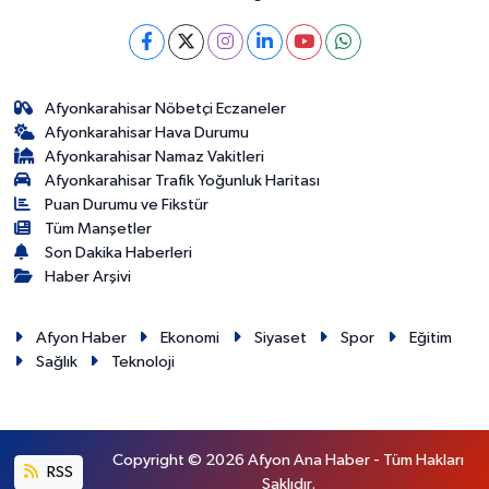
Afyonkarahisar Nöbetçi Eczaneler
Afyonkarahisar Hava Durumu
Afyonkarahisar Namaz Vakitleri
Afyonkarahisar Trafik Yoğunluk Haritası
Puan Durumu ve Fikstür
Tüm Manşetler
Son Dakika Haberleri
Haber Arşivi
Afyon Haber
Ekonomi
Siyaset
Spor
Eğitim
Sağlık
Teknoloji
Copyright © 2026 Afyon Ana Haber - Tüm Hakları
RSS
Saklıdır.