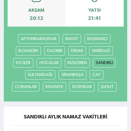
AKŞAM
YATSI
20:12
21:41
AFYONKARAHİSAR
BAYAT
BAŞMAKÇI
BOLVADİN
DAZKIRI
DİNAR
EMİRDAĞ
EVCİLER
HOCALAR
KIZILÖREN
SANDIKLI
SULTANDAĞI
SİNANPAŞA
ÇAY
ÇOBANLAR
İHSANİYE
İSCEHİSAR
ŞUHUT
SANDIKLI AYLIK NAMAZ VAKITLERI