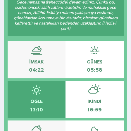
Gece namazına (teheccüde) devam ediniz. Çünkü bu,
sizden önceki sâlih zâtların âdetidir. Ve muhakkak gece
Kültür - Sanat
namazı, Allâhü Teâlâ'ya mânen yaklaşmaya vesîledir,
günahlardan korunmaya bir vâsıtadır, birtakım günahlara
keffârettir ve hastalıkları bedenden uzaklaştırır. (Hadis-i
Yaşam
şerif)
İMSAK
GÜNEŞ
04:22
05:58
ÖĞLE
İKINDI
13:10
16:59