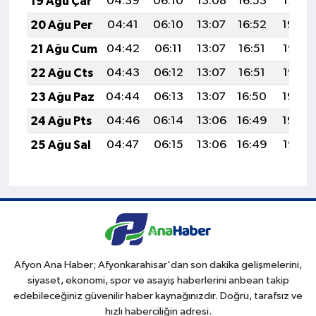
19 Ağu Çar
04:39
06:10
13:08
16:53
19:56
20 Ağu Per
04:41
06:10
13:07
16:52
19:54
21 Ağu Cum
04:42
06:11
13:07
16:51
19:53
22 Ağu Cts
04:43
06:12
13:07
16:51
19:52
23 Ağu Paz
04:44
06:13
13:07
16:50
19:50
24 Ağu Pts
04:46
06:14
13:06
16:49
19:49
25 Ağu Sal
04:47
06:15
13:06
16:49
19:47
Afyon Ana Haber; Afyonkarahisar'dan son dakika gelişmelerini,
siyaset, ekonomi, spor ve asayiş haberlerini anbean takip
edebileceğiniz güvenilir haber kaynağınızdır. Doğru, tarafsız ve
hızlı haberciliğin adresi.