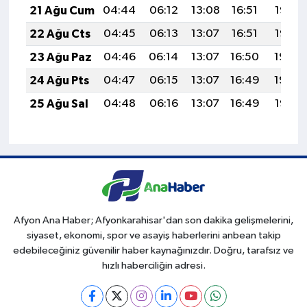
21 Ağu Cum
04:44
06:12
13:08
16:51
19:53
22 Ağu Cts
04:45
06:13
13:07
16:51
19:52
23 Ağu Paz
04:46
06:14
13:07
16:50
19:50
24 Ağu Pts
04:47
06:15
13:07
16:49
19:49
25 Ağu Sal
04:48
06:16
13:07
16:49
19:47
Afyon Ana Haber; Afyonkarahisar'dan son dakika gelişmelerini,
siyaset, ekonomi, spor ve asayiş haberlerini anbean takip
edebileceğiniz güvenilir haber kaynağınızdır. Doğru, tarafsız ve
hızlı haberciliğin adresi.