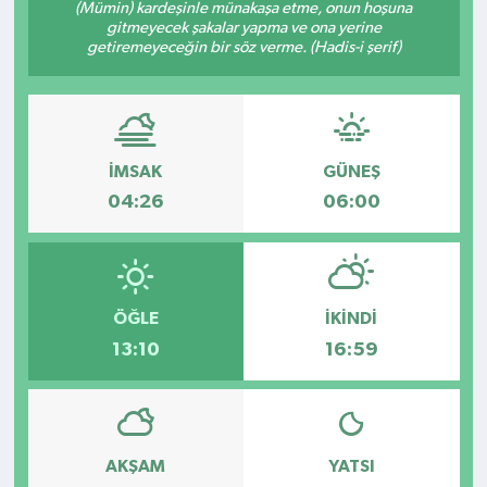
(Mümin) kardeşinle münakaşa etme, onun hoşuna
gitmeyecek şakalar yapma ve ona yerine
Kültür - Sanat
getiremeyeceğin bir söz verme. (Hadis-i şerif)
Yaşam
İMSAK
GÜNEŞ
04:26
06:00
ÖĞLE
İKINDI
13:10
16:59
AKŞAM
YATSI