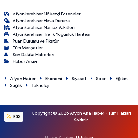
Afyonkarahisar Nöbetçi Eczaneler
Afyonkarahisar Hava Durumu
Afyonkarahisar Namaz Vakitleri
Afyonkarahisar Trafik Yoğunluk Haritası
Puan Durumu ve Fikstür
Tüm Manşetler
Son Dakika Haberleri
Haber Arşivi
Afyon Haber
Ekonomi
Siyaset
Spor
Eğitim
Sağlık
Teknoloji
Copyright © 2026 Afyon Ana Haber - Tüm Hakları
RSS
Saklıdır.
Haber Yazılımı:
TE Bilişim