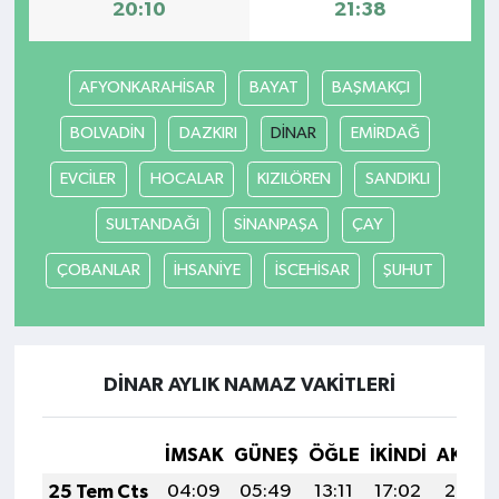
20:10
21:38
AFYONKARAHİSAR
BAYAT
BAŞMAKÇI
BOLVADİN
DAZKIRI
DİNAR
EMİRDAĞ
EVCİLER
HOCALAR
KIZILÖREN
SANDIKLI
SULTANDAĞI
SİNANPAŞA
ÇAY
ÇOBANLAR
İHSANİYE
İSCEHİSAR
ŞUHUT
DİNAR AYLIK NAMAZ VAKITLERI
İMSAK
GÜNEŞ
ÖĞLE
İKINDI
AKŞA
25 Tem Cts
04:09
05:49
13:11
17:02
20:23