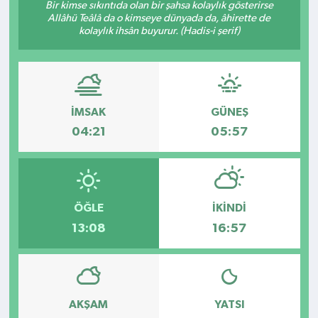
Bir kimse sıkıntıda olan bir şahsa kolaylık gösterirse
Allâhü Teâlâ da o kimseye dünyada da, âhirette de
Kültür - Sanat
kolaylık ihsân buyurur. (Hadis-i şerif)
Yaşam
İMSAK
GÜNEŞ
04:21
05:57
ÖĞLE
İKINDI
13:08
16:57
AKŞAM
YATSI