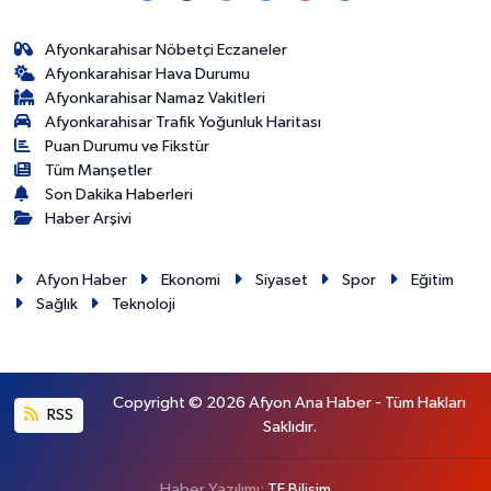
Afyonkarahisar Nöbetçi Eczaneler
Afyonkarahisar Hava Durumu
Afyonkarahisar Namaz Vakitleri
Afyonkarahisar Trafik Yoğunluk Haritası
Puan Durumu ve Fikstür
Tüm Manşetler
Son Dakika Haberleri
Haber Arşivi
Afyon Haber
Ekonomi
Siyaset
Spor
Eğitim
Sağlık
Teknoloji
Copyright © 2026 Afyon Ana Haber - Tüm Hakları
RSS
Saklıdır.
Haber Yazılımı:
TE Bilişim