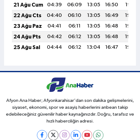
21 Ağu Cum
04:39
06:09
13:05
16:50
19:52
22 Ağu Cts
04:40
06:10
13:05
16:49
19:50
23 Ağu Paz
04:41
06:11
13:05
16:48
19:49
24 Ağu Pts
04:42
06:12
13:05
16:48
19:48
25 Ağu Sal
04:44
06:12
13:04
16:47
19:46
Afyon Ana Haber; Afyonkarahisar'dan son dakika gelişmelerini,
siyaset, ekonomi, spor ve asayiş haberlerini anbean takip
edebileceğiniz güvenilir haber kaynağınızdır. Doğru, tarafsız ve
hızlı haberciliğin adresi.