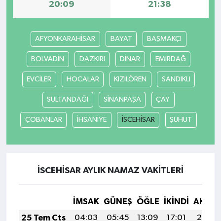
20:09
21:38
AFYONKARAHİSAR
BAYAT
BAŞMAKÇI
BOLVADİN
DAZKIRI
DİNAR
EMİRDAĞ
EVCİLER
HOCALAR
KIZILÖREN
SANDIKLI
SULTANDAĞI
SİNANPAŞA
ÇAY
ÇOBANLAR
İHSANİYE
İSCEHİSAR
ŞUHUT
İSCEHİSAR AYLIK NAMAZ VAKITLERI
İMSAK
GÜNEŞ
ÖĞLE
İKINDI
AKŞA
25 Tem Cts
04:03
05:45
13:09
17:01
20:22