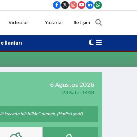
Videolar
Yazarlar
İletişim
 İlanları
6 Ağustos 2026
23 Safer 1448
 kuvvete illâ billâh" demek. (Hadis-i şerif)