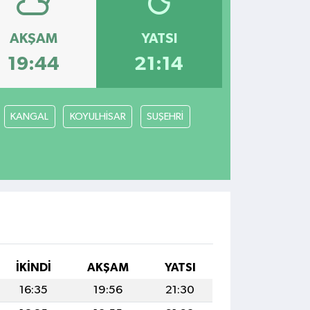
AKŞAM
YATSI
19:44
21:14
KANGAL
KOYULHİSAR
SUŞEHRİ
İKINDI
AKŞAM
YATSI
16:35
19:56
21:30