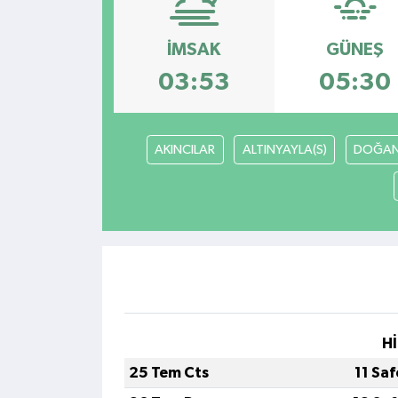
Kültür - Sanat
İMSAK
GÜNEŞ
Yaşam
03:53
05:30
AKINCILAR
ALTINYAYLA(S)
DOĞAN
Hİ
25 Tem Cts
11 Sa