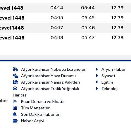
evvel 1448
04:14
05:44
12:39
levvel 1448
04:15
05:45
12:39
levvel 1448
04:17
05:46
12:38
levvel 1448
04:18
05:47
12:38
Afyonkarahisar Nöbetçi Eczaneler
Afyon Haber
Afyonkarahisar Hava Durumu
Siyaset
Afyonkarahisar Namaz Vakitleri
Eğitim
Afyonkarahisar Trafik Yoğunluk
Teknoloji
Haritası
haber
Puan Durumu ve Fikstür
Tüm Manşetler
Son Dakika Haberleri
Haber Arşivi