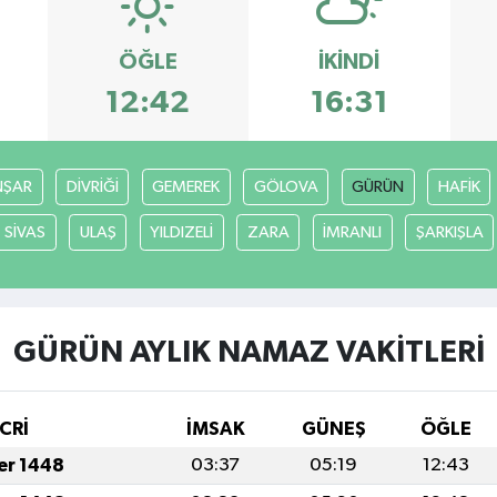
ÖĞLE
İKINDI
12:42
16:31
ŞAR
DİVRİĞİ
GEMEREK
GÖLOVA
GÜRÜN
HAFİK
SİVAS
ULAŞ
YILDIZELİ
ZARA
İMRANLI
ŞARKIŞLA
GÜRÜN AYLIK NAMAZ VAKITLERI
CRİ
İMSAK
GÜNEŞ
ÖĞLE
fer 1448
03:37
05:19
12:43