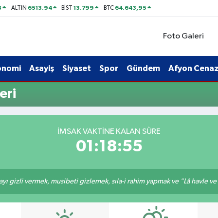
8
6513.94
13.799
64.643,95
ALTIN
BİST
BTC
Foto Galeri
onomi
Asayiş
Siyaset
Spor
Gündem
Afyon Cenaze
eri
İMSAK VAKTINE KALAN SÜRE
01:18:55
ı gizli vermek, musibeti gizlemek, sıla-i rahim yapmak ve "Lâ havle ve lâ