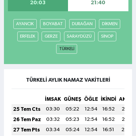
20:03
21:40
AYANCIK
BOYABAT
DURAĞAN
DİKMEN
ERFELEK
GERZE
SARAYDÜZÜ
SİNOP
TÜRKELİ
TÜRKELİ AYLIK NAMAZ VAKITLERI
İMSAK
GÜNEŞ
ÖĞLE
İKINDI
AKŞA
25 Tem Cts
03:30
05:22
12:54
16:52
20:16
26 Tem Paz
03:32
05:23
12:54
16:52
20:15
27 Tem Pts
03:34
05:24
12:54
16:51
20:14