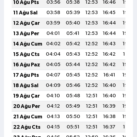
10 Ağu Pts
03:56
05:38
12:53
16:46
19:58
11 Ağu Sal
03:58
05:39
12:53
16:45
19:57
12 Ağu Çar
03:59
05:40
12:53
16:44
19:55
13 Ağu Per
04:01
05:41
12:53
16:44
19:54
14 Ağu Cum
04:02
05:42
12:52
16:43
19:53
15 Ağu Cts
04:04
05:43
12:52
16:42
19:51
16 Ağu Paz
04:05
05:44
12:52
16:42
19:50
17 Ağu Pts
04:07
05:45
12:52
16:41
19:48
18 Ağu Sal
04:09
05:46
12:52
16:40
19:47
19 Ağu Çar
04:10
05:48
12:51
16:40
19:45
20 Ağu Per
04:12
05:49
12:51
16:39
19:44
21 Ağu Cum
04:13
05:50
12:51
16:38
19:42
22 Ağu Cts
04:15
05:51
12:51
16:37
19:41