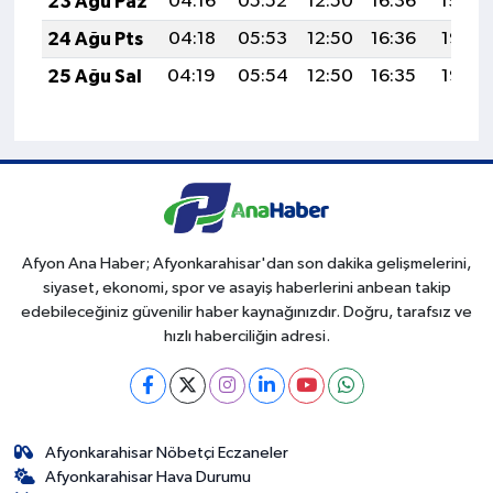
23 Ağu Paz
04:16
05:52
12:50
16:36
19:39
24 Ağu Pts
04:18
05:53
12:50
16:36
19:38
25 Ağu Sal
04:19
05:54
12:50
16:35
19:36
Afyon Ana Haber; Afyonkarahisar'dan son dakika gelişmelerini,
siyaset, ekonomi, spor ve asayiş haberlerini anbean takip
edebileceğiniz güvenilir haber kaynağınızdır. Doğru, tarafsız ve
hızlı haberciliğin adresi.
Afyonkarahisar Nöbetçi Eczaneler
Afyonkarahisar Hava Durumu