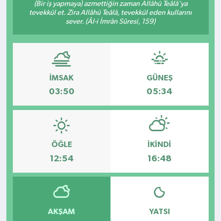
(Bir iş yapmaya) azmettiğin zaman Allâhü Teâlâ'ya
tevekkül et. Zira Allâhü Teâlâ, tevekkül eden kullarını
Kültür - Sanat
sever. (Âl-i İmrân Sûresi, 159)
Yaşam
İMSAK
GÜNEŞ
03:50
05:34
ÖĞLE
İKINDI
12:54
16:48
AKŞAM
YATSI