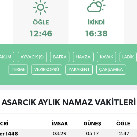
ÖĞLE
İKINDI
12:46
16:38
AKUM
AYVACIK (S)
BAFRA
HAVZA
KAVAK
LADİK
TERME
VEZİRKÖPRÜ
YAKAKENT
ÇARŞAMBA
ASARCIK AYLIK NAMAZ VAKITLERI
İCRİ
İMSAK
GÜNEŞ
ÖĞLE
fer 1448
03:29
05:17
12:47