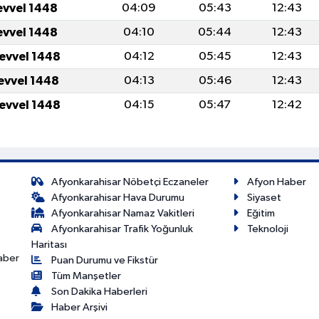
evvel 1448
04:09
05:43
12:43
evvel 1448
04:10
05:44
12:43
levvel 1448
04:12
05:45
12:43
levvel 1448
04:13
05:46
12:43
levvel 1448
04:15
05:47
12:42
Afyonkarahisar Nöbetçi Eczaneler
Afyon Haber
Afyonkarahisar Hava Durumu
Siyaset
Afyonkarahisar Namaz Vakitleri
Eğitim
Afyonkarahisar Trafik Yoğunluk
Teknoloji
Haritası
haber
Puan Durumu ve Fikstür
Tüm Manşetler
Son Dakika Haberleri
Haber Arşivi