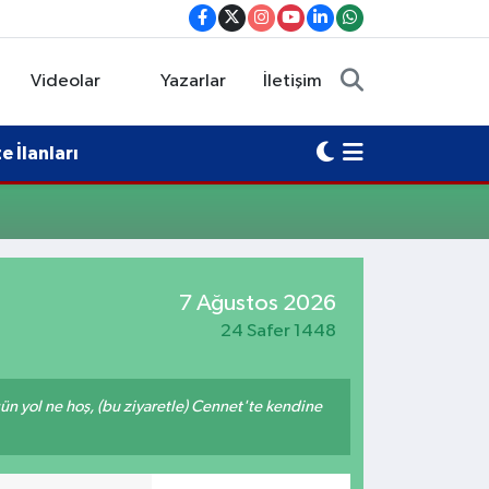
Videolar
Yazarlar
İletişim
 İlanları
7 Ağustos 2026
24 Safer 1448
ğün yol ne hoş, (bu ziyaretle) Cennet'te kendine