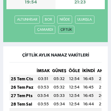
19:54
21:23
ALTUNHİSAR
BOR
NİĞDE
ULUKIŞLA
ÇAMARDI
ÇİFTLİK
ÇİFTLİK AYLIK NAMAZ VAKITLERI
İMSAK
GÜNEŞ
ÖĞLE
İKINDI
AKŞA
25 Tem Cts
03:51
05:32
12:54
16:45
20:06
26 Tem Paz
03:53
05:32
12:54
16:45
20:05
27 Tem Pts
03:54
05:33
12:54
16:45
20:04
28 Tem Sal
03:55
05:34
12:54
16:44
20:03