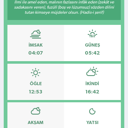
İlmi ile amel eden, malının fazlasını infâk eden (zekât ve
sadakasını veren), fuzûlî (boş ve lüzumsuz) sözden dilini
Kültür - Sanat
tutan kimseye müjdeler olsun. (Hadis-i şerif)
Yaşam
İMSAK
GÜNEŞ
04:07
05:42
ÖĞLE
İKINDI
12:53
16:42
AKŞAM
YATSI