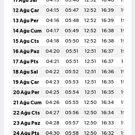
11 Ağu Sal
04:13
05:46
12:52
16:40
19:49
12 Ağu Çar
04:15
05:47
12:52
16:39
19:47
13 Ağu Per
04:16
05:48
12:52
16:39
19:46
14 Ağu Cum
04:17
05:49
12:52
16:38
19:45
15 Ağu Cts
04:18
05:50
12:52
16:38
19:44
16 Ağu Paz
04:20
05:51
12:51
16:37
19:42
17 Ağu Pts
04:21
05:51
12:51
16:37
19:41
18 Ağu Sal
04:22
05:52
12:51
16:36
19:40
19 Ağu Çar
04:23
05:53
12:51
16:35
19:39
20 Ağu Per
04:25
05:54
12:51
16:35
19:37
21 Ağu Cum
04:26
05:55
12:50
16:34
19:36
22 Ağu Cts
04:27
05:56
12:50
16:34
19:34
23 Ağu Paz
04:28
05:57
12:50
16:33
19:33
24 Ağu Pts
04:30
05:58
12:50
16:32
19:32