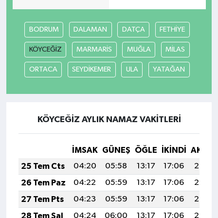
BODRUM
DALAMAN
DATÇA
FETHİYE
KÖYCEĞİZ
MARMARİS
MUĞLA
MİLAS
ORTACA
SEYDİKEMER
ULA
YATAĞAN
KÖYCEĞİZ AYLIK NAMAZ VAKITLERI
İMSAK
GÜNEŞ
ÖĞLE
İKINDI
AKŞA
25 Tem Cts
04:20
05:58
13:17
17:06
20:26
26 Tem Paz
04:22
05:59
13:17
17:06
20:25
27 Tem Pts
04:23
05:59
13:17
17:06
20:24
28 Tem Sal
04:24
06:00
13:17
17:06
20:24