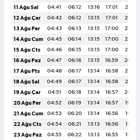
11 Ağu Sal
04:41
06:12
13:16
17:01
20:10
12 Ağu Çar
04:42
06:12
13:15
17:01
20:08
13 Ağu Per
04:43
06:13
13:15
17:00
20:07
14 Ağu Cum
04:45
06:14
13:15
17:00
20:06
15 Ağu Cts
04:46
06:15
13:15
17:00
20:05
16 Ağu Paz
04:47
06:16
13:15
16:59
20:04
17 Ağu Pts
04:48
06:17
13:14
16:58
20:02
18 Ağu Sal
04:49
06:17
13:14
16:58
20:01
19 Ağu Çar
04:51
06:18
13:14
16:57
20:00
20 Ağu Per
04:52
06:19
13:14
16:57
19:59
21 Ağu Cum
04:53
06:20
13:14
16:56
19:57
22 Ağu Cts
04:54
06:21
13:13
16:56
19:56
23 Ağu Paz
04:55
06:22
13:13
16:55
19:55