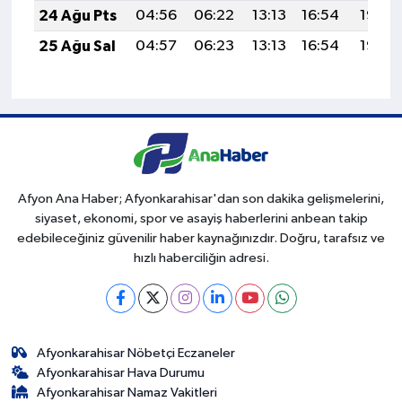
24 Ağu Pts
04:56
06:22
13:13
16:54
19:53
25 Ağu Sal
04:57
06:23
13:13
16:54
19:52
Afyon Ana Haber; Afyonkarahisar'dan son dakika gelişmelerini,
siyaset, ekonomi, spor ve asayiş haberlerini anbean takip
edebileceğiniz güvenilir haber kaynağınızdır. Doğru, tarafsız ve
hızlı haberciliğin adresi.
Afyonkarahisar Nöbetçi Eczaneler
Afyonkarahisar Hava Durumu
Afyonkarahisar Namaz Vakitleri