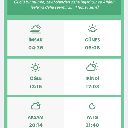
Güçlü bir mümin, zayıf olandan daha hayırlıdır ve Allâhü
Teâlâ'ya daha sevimlidir. (Hadis-i şerif)
Kültür - Sanat
Yaşam
İMSAK
GÜNEŞ
04:36
06:08
ÖĞLE
İKINDI
13:16
17:03
AKŞAM
YATSI
20:14
21:40