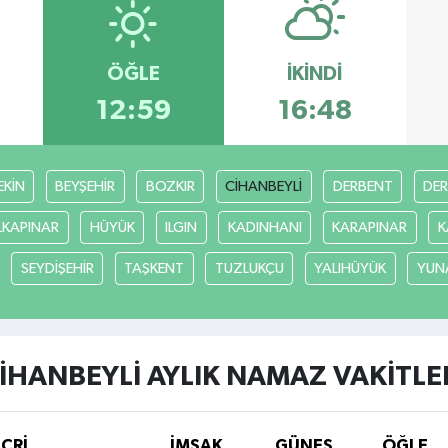
ÖĞLE
İKINDI
12:59
16:48
EKİN
BEYŞEHİR
BOZKIR
CİHANBEYLİ
DERBENT
DE
LKAPINAR
HÜYÜK
ILGIN
KADINHANI
KARAPINAR
K
SEYDİŞEHİR
TAŞKENT
TUZLUKÇU
YALIHÜYÜK
YUN
İHANBEYLİ AYLIK NAMAZ VAKITLE
İCRİ
İMSAK
GÜNEŞ
ÖĞLE