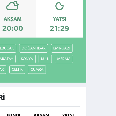
AKŞAM
YATSI
20:00
21:29
REBUCAK
DOĞANHİSAR
EMİRGAZİ
ARATAY
KONYA
KULU
MERAM
AK
ÇELTİK
ÇUMRA
RI
İKINDI
AKŞAM
YATSI