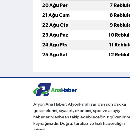
20 Ağu Per
7 Rebiul
21 Ağu Cum
8 Rebiul
22 Ağu Cts
9 Rebiul
23 Ağu Paz
10 Rebiu
24 Ağu Pts
11 Rebiu
25 Ağu Sal
12 Rebiu
Afyon Ana Haber; Afyonkarahisar'dan son dakika
gelişmelerini, siyaset, ekonomi, spor ve asayiş
haberlerini anbean takip edebileceğiniz güvenilir 
kaynağınızdır. Doğru, tarafsız ve hızlı haberciliğin
adresi.