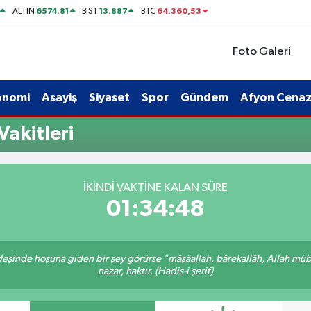
6574.81
13.887
64.360,53
ALTIN
BİST
BTC
Foto Galeri
onomi
Asayiş
Siyaset
Spor
Gündem
Afyon Cenaze
akitleri
İKINDI VAKTINE KALAN SÜRE
01:34:48
rdeşinde hoşuna giden bir şey görürse "mâşâallah, bârekallâh, Allah müb
nazar, haktır. (Hadis-i şerif)