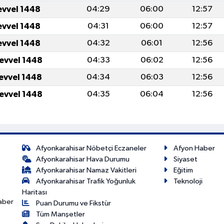
evvel 1448
04:29
06:00
12:57
evvel 1448
04:31
06:00
12:57
evvel 1448
04:32
06:01
12:56
levvel 1448
04:33
06:02
12:56
levvel 1448
04:34
06:03
12:56
levvel 1448
04:35
06:04
12:56
Afyonkarahisar Nöbetçi Eczaneler
Afyon Haber
Afyonkarahisar Hava Durumu
Siyaset
Afyonkarahisar Namaz Vakitleri
Eğitim
Afyonkarahisar Trafik Yoğunluk
Teknoloji
Haritası
haber
Puan Durumu ve Fikstür
Tüm Manşetler