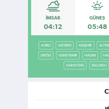
Kültür - Sanat
İMSAK
GÜNEŞ
Yaşam
04:12
05:48
AHIRLI
AKÖREN
AKŞEHİR
ALTIN
EREĞLİ
GÜNEYSINIR
HADİM
HA
SARAYÖNÜ
SELÇUKLU
C
H