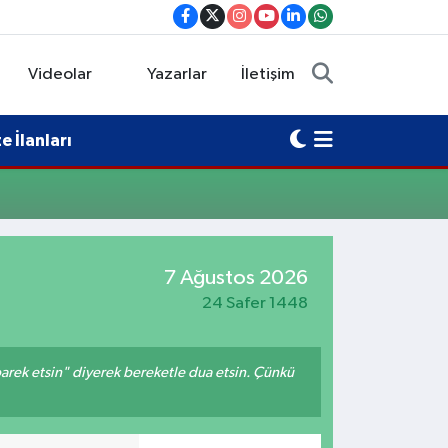
Videolar
Yazarlar
İletişim
 İlanları
7 Ağustos 2026
24 Safer 1448
arek etsin" diyerek bereketle dua etsin. Çünkü