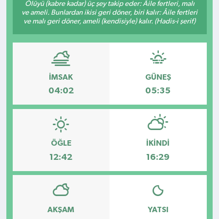
Ölüyü (kabre kadar) üç şey takip eder: Âile fertleri, malı
ve ameli. Bunlardan ikisi geri döner, biri kalır: Âile fertleri
Kültür - Sanat
ve malı geri döner, ameli (kendisiyle) kalır. (Hadis-i şerif)
Yaşam
İMSAK
GÜNEŞ
04:02
05:35
ÖĞLE
İKINDI
12:42
16:29
AKŞAM
YATSI