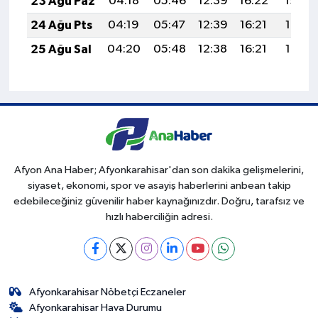
23 Ağu Paz
04:18
05:46
12:39
16:22
19:22
24 Ağu Pts
04:19
05:47
12:39
16:21
19:21
25 Ağu Sal
04:20
05:48
12:38
16:21
19:19
Afyon Ana Haber; Afyonkarahisar'dan son dakika gelişmelerini,
siyaset, ekonomi, spor ve asayiş haberlerini anbean takip
edebileceğiniz güvenilir haber kaynağınızdır. Doğru, tarafsız ve
hızlı haberciliğin adresi.
Afyonkarahisar Nöbetçi Eczaneler
Afyonkarahisar Hava Durumu