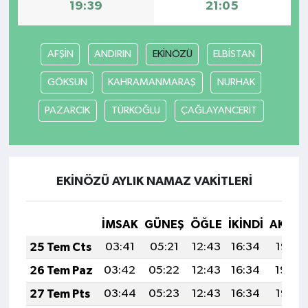
19:39
21:05
AFŞİN
ANDIRIN
EKİNÖZÜ
ELBİSTAN
GÖKSUN
KAHRAMANMARAŞ
NURHAK
PAZARCIK
TÜRKOĞLU
ÇAĞLAYANCERİT
EKİNÖZÜ AYLIK NAMAZ VAKITLERI
İMSAK
GÜNEŞ
ÖĞLE
İKINDI
AKŞA
25 Tem Cts
03:41
05:21
12:43
16:34
19:55
26 Tem Paz
03:42
05:22
12:43
16:34
19:54
27 Tem Pts
03:44
05:23
12:43
16:34
19:53