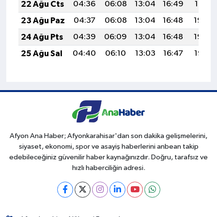
22 Ağu Cts
04:36
06:08
13:04
16:49
19:51
23 Ağu Paz
04:37
06:08
13:04
16:48
19:49
24 Ağu Pts
04:39
06:09
13:04
16:48
19:48
25 Ağu Sal
04:40
06:10
13:03
16:47
19:47
Afyon Ana Haber; Afyonkarahisar'dan son dakika gelişmelerini,
siyaset, ekonomi, spor ve asayiş haberlerini anbean takip
edebileceğiniz güvenilir haber kaynağınızdır. Doğru, tarafsız ve
hızlı haberciliğin adresi.