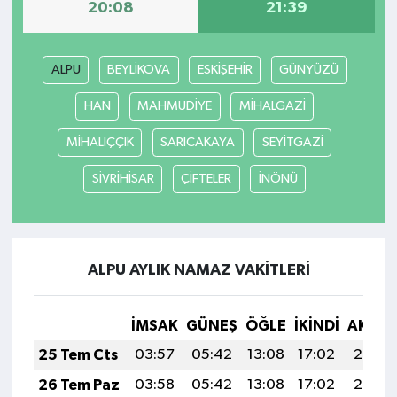
20:08
21:39
ALPU
BEYLİKOVA
ESKİŞEHİR
GÜNYÜZÜ
HAN
MAHMUDİYE
MİHALGAZİ
MİHALIÇÇIK
SARICAKAYA
SEYİTGAZİ
SİVRİHİSAR
ÇİFTELER
İNÖNÜ
ALPU AYLIK NAMAZ VAKITLERI
İMSAK
GÜNEŞ
ÖĞLE
İKINDI
AKŞA
25 Tem Cts
03:57
05:42
13:08
17:02
20:24
26 Tem Paz
03:58
05:42
13:08
17:02
20:23