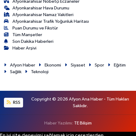
Afyonkarahisar Nöbetçi Eczaneler
Afyonkarahisar Hava Durumu
Afyonkarahisar Namaz Vakitleri
Afyonkarahisar Trafik Yoğunluk Haritası
Puan Durumu ve Fikstür
Tüm Manşetler
Son Dakika Haberleri
Haber Arşivi
Afyon Haber
Ekonomi
Siyaset
Spor
Eğitim
Sağlık
Teknoloji
Copyright © 2026 Afyon Ana Haber - Tüm Hakları
RSS
Saklıdır.
Haber Yazılımı:
TE Bilişim
En iyi site deneyimi sağlamak için çerezlerden