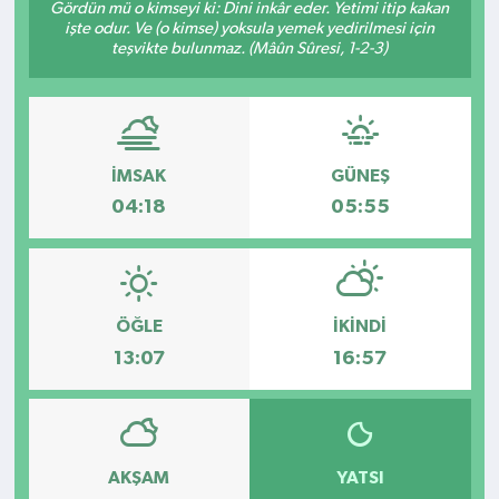
Gördün mü o kimseyi ki: Dini inkâr eder. Yetimi itip kakan
işte odur. Ve (o kimse) yoksula yemek yedirilmesi için
Kültür - Sanat
teşvikte bulunmaz. (Mâûn Sûresi, 1-2-3)
Yaşam
İMSAK
GÜNEŞ
04:18
05:55
ÖĞLE
İKINDI
13:07
16:57
AKŞAM
YATSI