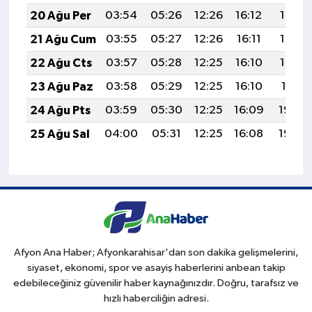
20 Ağu Per
03:54
05:26
12:26
16:12
19:15
21 Ağu Cum
03:55
05:27
12:26
16:11
19:14
22 Ağu Cts
03:57
05:28
12:25
16:10
19:12
23 Ağu Paz
03:58
05:29
12:25
16:10
19:11
24 Ağu Pts
03:59
05:30
12:25
16:09
19:09
25 Ağu Sal
04:00
05:31
12:25
16:08
19:08
Afyon Ana Haber; Afyonkarahisar'dan son dakika gelişmelerini,
siyaset, ekonomi, spor ve asayiş haberlerini anbean takip
edebileceğiniz güvenilir haber kaynağınızdır. Doğru, tarafsız ve
hızlı haberciliğin adresi.