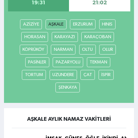
19:31
21:02
AZİZİYE
AŞKALE
ERZURUM
HINIS
HORASAN
KARAYAZI
KARAÇOBAN
KÖPRÜKÖY
NARMAN
OLTU
OLUR
PASİNLER
PAZARYOLU
TEKMAN
TORTUM
UZUNDERE
ÇAT
İSPİR
ŞENKAYA
AŞKALE AYLIK NAMAZ VAKITLERI