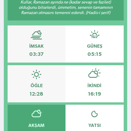
Kullar, Ramazan ayında ne (kadar sevap ve fazilet)
olduğunu bilselerdi, ümmetim, senenin tamamının
Kültür - Sanat
Ramazan olmasını temenni ederdi. (Hadis-i şerif)
Yaşam
İMSAK
GÜNEŞ
03:37
05:15
ÖĞLE
İKINDI
12:28
16:19
AKŞAM
YATSI