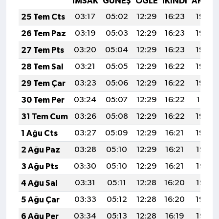
İMSAK
GÜNEŞ
ÖĞLE
İKINDI
AKŞA
25 Tem Cts
03:17
05:02
12:29
16:23
19:45
26 Tem Paz
03:19
05:03
12:29
16:23
19:45
27 Tem Pts
03:20
05:04
12:29
16:23
19:44
28 Tem Sal
03:21
05:05
12:29
16:22
19:43
29 Tem Çar
03:23
05:06
12:29
16:22
19:42
30 Tem Per
03:24
05:07
12:29
16:22
19:41
31 Tem Cum
03:26
05:08
12:29
16:22
19:40
1 Ağu Cts
03:27
05:09
12:29
16:21
19:39
2 Ağu Paz
03:28
05:10
12:29
16:21
19:38
3 Ağu Pts
03:30
05:10
12:29
16:21
19:37
4 Ağu Sal
03:31
05:11
12:28
16:20
19:36
5 Ağu Çar
03:33
05:12
12:28
16:20
19:34
6 Ağu Per
03:34
05:13
12:28
16:19
19:33