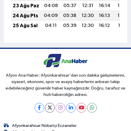
23 Ağu Paz
04:08
05:37
12:31
16:14
19:14
24 Ağu Pts
04:09
05:38
12:30
16:13
19:13
25 Ağu Sal
04:11
05:39
12:30
16:12
19:11
Afyon Ana Haber; Afyonkarahisar'dan son dakika gelişmelerini,
siyaset, ekonomi, spor ve asayiş haberlerini anbean takip
edebileceğiniz güvenilir haber kaynağınızdır. Doğru, tarafsız ve
hızlı haberciliğin adresi.
Afyonkarahisar Nöbetçi Eczaneler