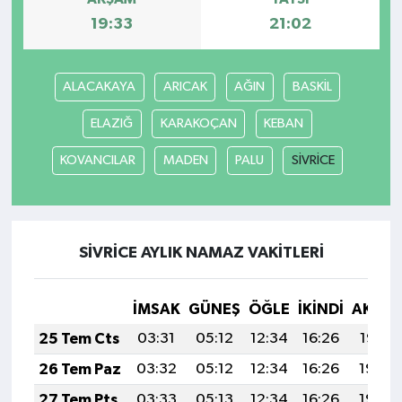
19:33
21:02
ALACAKAYA
ARICAK
AĞIN
BASKİL
ELAZIĞ
KARAKOÇAN
KEBAN
KOVANCILAR
MADEN
PALU
SİVRİCE
SİVRİCE AYLIK NAMAZ VAKITLERI
İMSAK
GÜNEŞ
ÖĞLE
İKINDI
AKŞA
25 Tem Cts
03:31
05:12
12:34
16:26
19:47
26 Tem Paz
03:32
05:12
12:34
16:26
19:46
27 Tem Pts
03:33
05:13
12:34
16:26
19:45