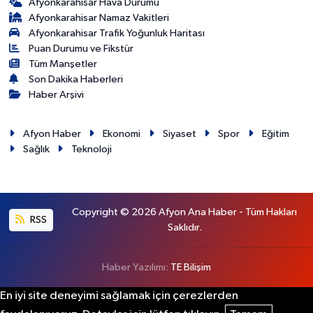
Afyonkarahisar Hava Durumu
Afyonkarahisar Namaz Vakitleri
Afyonkarahisar Trafik Yoğunluk Haritası
Puan Durumu ve Fikstür
Tüm Manşetler
Son Dakika Haberleri
Haber Arşivi
Afyon Haber
Ekonomi
Siyaset
Spor
Eğitim
Sağlık
Teknoloji
Copyright © 2026 Afyon Ana Haber - Tüm Hakları
RSS
Saklıdır.
Haber Yazılımı:
TE Bilişim
En iyi site deneyimi sağlamak için çerezlerden