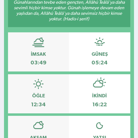
Günahlarından tevbe eden gençten, Allâhü Teâlâ'ya daha
sevimli hiçbir kimse yoktur. Günah işlemeye devam eden
Kültür - Sanat
yaşlıdan da, Allâhü Teâlâ'ya daha sevimsiz hiçbir kimse
yoktur. (Hadis-i şerif)
Yaşam
İMSAK
GÜNEŞ
03:49
05:24
ÖĞLE
İKINDI
12:34
16:22
AKŞAM
YATSI