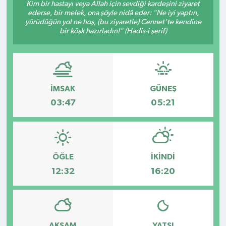
Kim bir hastayı veya Allah için sevdiği kardeşini ziyaret
ederse, bir melek, ona şöyle nidâ eder: "Ne iyi yaptın,
Kültür - Sanat
yürüdüğün yol ne hoş, (bu ziyaretle) Cennet'te kendine
bir köşk hazırladın!" (Hadis-i şerif)
Yaşam
İMSAK
GÜNEŞ
03:47
05:21
ÖĞLE
İKINDI
12:32
16:20
AKŞAM
YATSI