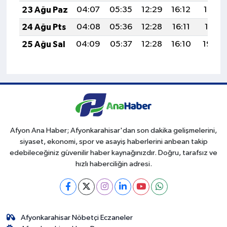
23 Ağu Paz
04:07
05:35
12:29
16:12
19:12
24 Ağu Pts
04:08
05:36
12:28
16:11
19:11
25 Ağu Sal
04:09
05:37
12:28
16:10
19:09
Afyon Ana Haber; Afyonkarahisar'dan son dakika gelişmelerini,
siyaset, ekonomi, spor ve asayiş haberlerini anbean takip
edebileceğiniz güvenilir haber kaynağınızdır. Doğru, tarafsız ve
hızlı haberciliğin adresi.
Afyonkarahisar Nöbetçi Eczaneler