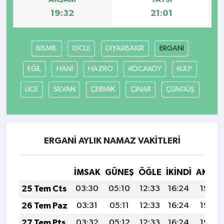
19:32
21:01
BİSMİL
DİCLE
DİYARBAKIR
ERGANİ
EĞİL
HANİ
HAZRO
KOCAKÖY
KULP
LİCE
SİLVAN
ÇERMİK
ÇINAR
ÇÜNGÜŞ
ERGANİ AYLIK NAMAZ VAKITLERI
İMSAK
GÜNEŞ
ÖĞLE
İKINDI
AKŞA
25 Tem Cts
03:30
05:10
12:33
16:24
19:45
26 Tem Paz
03:31
05:11
12:33
16:24
19:44
27 Tem Pts
03:32
05:12
12:33
16:24
19:43