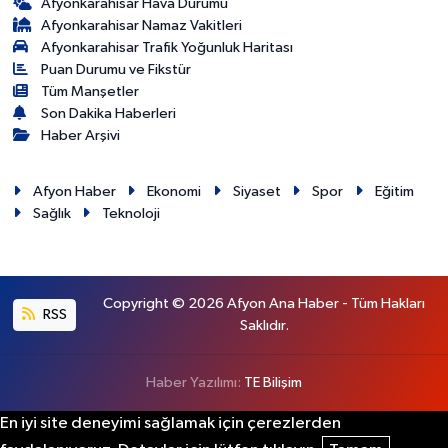
Afyonkarahisar Hava Durumu
Afyonkarahisar Namaz Vakitleri
Afyonkarahisar Trafik Yoğunluk Haritası
Puan Durumu ve Fikstür
Tüm Manşetler
Son Dakika Haberleri
Haber Arşivi
Afyon Haber
Ekonomi
Siyaset
Spor
Eğitim
Sağlık
Teknoloji
Copyright © 2026 Afyon Ana Haber - Tüm Hakları
RSS
Saklıdır.
Haber Yazılımı:
TE Bilişim
En iyi site deneyimi sağlamak için çerezlerden