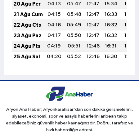
20 Ağu Per
04:13
05:47
12:47
16:34
19:38
21 Ağu Cum
04:15
05:48
12:47
16:33
19:36
22 Ağu Cts
04:16
05:49
12:47
16:32
19:35
23 Ağu Paz
04:17
05:50
12:47
16:32
19:33
24 Ağu Pts
04:19
05:51
12:46
16:31
19:32
25 Ağu Sal
04:20
05:52
12:46
16:30
19:30
Afyon Ana Haber; Afyonkarahisar'dan son dakika gelişmelerini,
siyaset, ekonomi, spor ve asayiş haberlerini anbean takip
edebileceğiniz güvenilir haber kaynağınızdır. Doğru, tarafsız ve
hızlı haberciliğin adresi.