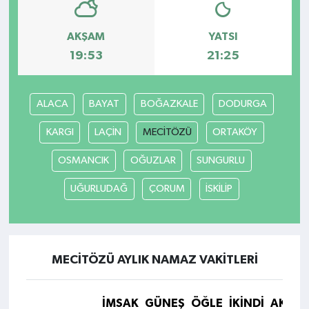
AKŞAM
YATSI
19:53
21:25
ALACA
BAYAT
BOĞAZKALE
DODURGA
KARGI
LAÇİN
MECİTÖZÜ
ORTAKÖY
OSMANCIK
OĞUZLAR
SUNGURLU
UĞURLUDAĞ
ÇORUM
İSKİLİP
MECİTÖZÜ AYLIK NAMAZ VAKITLERI
İMSAK
GÜNEŞ
ÖĞLE
İKINDI
AKŞA