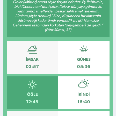
Onlar (kâfirler) orada şöyle feryad ederler: Ey Rabbimiz,
bizi (Cehennem'den) çıkar, (tekrar dünyaya gönder ki)
Kültür - Sanat
yaptığımız amellerden başka; sâlih amel işleyelim.
(Onlara şöyle denilir:) "Size, düşünecek bir kimsenin
düşüneceği kadar ömür vermedik mi ki? Hem size
Yaşam
Cehennem azâbından korkutan (peygamber) de geldi."
(Fâtır Sûresi, 37)
İMSAK
GÜNEŞ
03:57
05:36
ÖĞLE
İKINDI
12:49
16:40