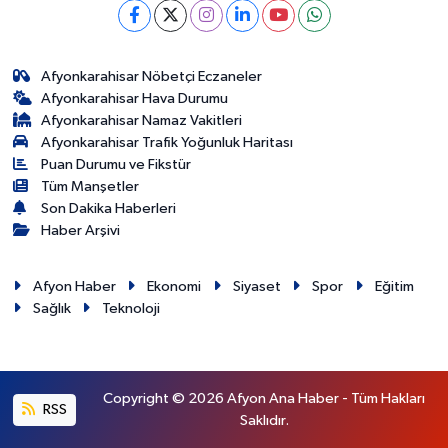
Afyonkarahisar Nöbetçi Eczaneler
Afyonkarahisar Hava Durumu
Afyonkarahisar Namaz Vakitleri
Afyonkarahisar Trafik Yoğunluk Haritası
Puan Durumu ve Fikstür
Tüm Manşetler
Son Dakika Haberleri
Haber Arşivi
Afyon Haber
Ekonomi
Siyaset
Spor
Eğitim
Sağlık
Teknoloji
Copyright © 2026 Afyon Ana Haber - Tüm Hakları
RSS
Saklıdır.