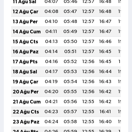
11 Ağu Sal
04:07
05:46
12:57
16:48
19:59
12 Ağu Çar
04:08
05:47
12:57
16:48
19:58
13 Ağu Per
04:10
05:48
12:57
16:47
19:57
14 Ağu Cum
04:11
05:49
12:57
16:47
19:55
15 Ağu Cts
04:13
05:50
12:57
16:46
19:54
16 Ağu Paz
04:14
05:51
12:57
16:45
19:52
17 Ağu Pts
04:16
05:52
12:56
16:45
19:51
18 Ağu Sal
04:17
05:53
12:56
16:44
19:50
19 Ağu Çar
04:19
05:54
12:56
16:43
19:48
20 Ağu Per
04:20
05:55
12:56
16:42
19:47
21 Ağu Cum
04:21
05:56
12:55
16:42
19:45
22 Ağu Cts
04:23
05:57
12:55
16:41
19:44
23 Ağu Paz
04:24
05:58
12:55
16:40
19:42
24 Ağu Pts
04:26
05:59
12:55
16:39
19:41