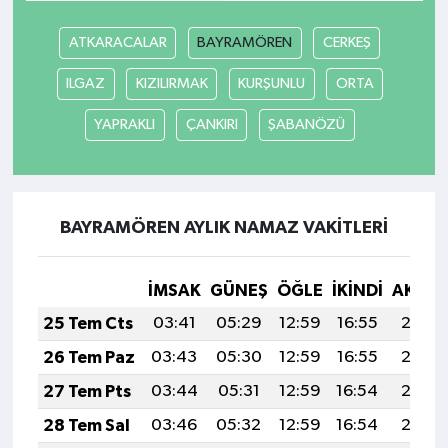
ATKARACALAR
BAYRAMÖREN
CERKEŞ
ILGAZ
KIZILIRMAK
KURŞUNLU
ORTA
YAPRAKLI
ÇANKIRI
ŞABANÖZÜ
BAYRAMÖREN AYLIK NAMAZ VAKITLERI
İMSAK
GÜNEŞ
ÖĞLE
İKINDI
AKŞA
25 Tem Cts
03:41
05:29
12:59
16:55
20:18
26 Tem Paz
03:43
05:30
12:59
16:55
20:17
27 Tem Pts
03:44
05:31
12:59
16:54
20:16
28 Tem Sal
03:46
05:32
12:59
16:54
20:15