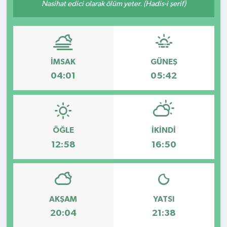
Nasihat edici olarak ölüm yeter. (Hadis-i şerif)
Kültür - Sanat
Yaşam
İMSAK
GÜNEŞ
04:01
05:42
ÖĞLE
İKINDI
12:58
16:50
AKŞAM
YATSI
20:04
21:38