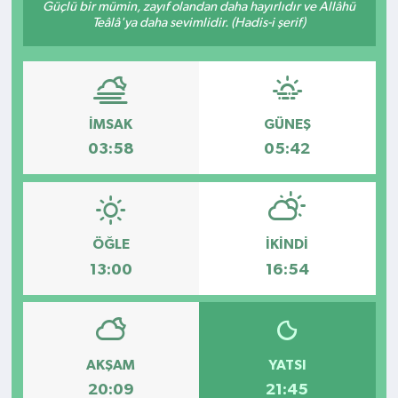
Güçlü bir mümin, zayıf olandan daha hayırlıdır ve Allâhü
Teâlâ'ya daha sevimlidir. (Hadis-i şerif)
Kültür - Sanat
Yaşam
İMSAK
GÜNEŞ
03:58
05:42
ÖĞLE
İKINDI
13:00
16:54
AKŞAM
YATSI
20:09
21:45