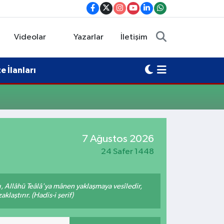
Videolar
Yazarlar
İletişim
 İlanları
7 Ağustos 2026
24 Safer 1448
 Allâhü Teâlâ'ya mânen yaklaşmaya vesîledir,
laştırır. (Hadis-i şerif)