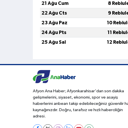
21 Ağu Cum
8 Rebiul
22 Ağu Cts
9 Rebiul
23 Ağu Paz
10 Rebiu
24 Ağu Pts
11 Rebiu
25 Ağu Sal
12 Rebiu
Afyon Ana Haber; Afyonkarahisar'dan son dakika
gelişmelerini, siyaset, ekonomi, spor ve asayiş
haberlerini anbean takip edebileceğiniz güvenilir 
kaynağınızdır. Doğru, tarafsız ve hızlı haberciliğin
adresi.