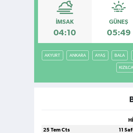
Kültür - Sanat
İMSAK
GÜNEŞ
Yaşam
04:10
05:49
AKYURT
ANKARA
AYAŞ
BALA
KIZIL
H
25 Tem Cts
11 Sa