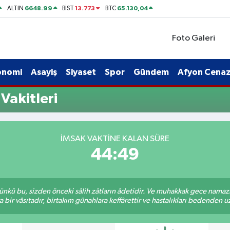
6648.99
13.773
65.130,04
ALTIN
BİST
BTC
Foto Galeri
onomi
Asayiş
Siyaset
Spor
Gündem
Afyon Cenaze
Vakitleri
İMSAK VAKTINE KALAN SÜRE
44:48
kü bu, sizden önceki sâlih zâtların âdetidir. Ve muhakkak gece namazı,
r vâsıtadır, birtakım günahlara keffârettir ve hastalıkları bedenden uzak