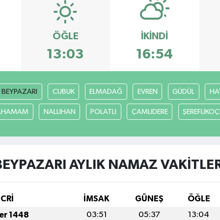
ÖĞLE
İKINDI
13:03
16:54
BEYPAZARI
CUBUK
ELMADAĞ
EVREN
GÜDÜL
HA
CAHAMAM
NALLIHAN
POLATLI
ÇAMLIDERE
ŞEREFLİKO
BEYPAZARI AYLIK NAMAZ VAKITLER
İCRİ
İMSAK
GÜNEŞ
ÖĞLE
fer 1448
03:51
05:37
13:04