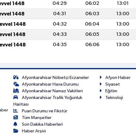
evvel 1448
04:29
06:02
13:01
evvel 1448
04:31
06:03
13:00
levvel 1448
04:32
06:04
13:00
levvel 1448
04:33
06:05
13:00
levvel 1448
04:35
06:06
13:00
Afyonkarahisar Nöbetçi Eczaneler
Afyon Haber
Afyonkarahisar Hava Durumu
Siyaset
Afyonkarahisar Namaz Vakitleri
Eğitim
Afyonkarahisar Trafik Yoğunluk
Teknoloji
Haritası
haber
Puan Durumu ve Fikstür
Tüm Manşetler
Son Dakika Haberleri
Haber Arşivi