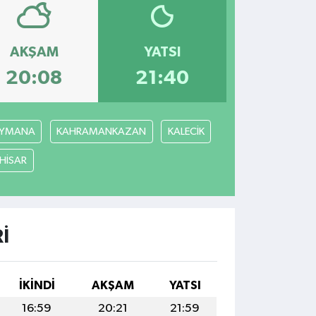
AKŞAM
YATSI
20:08
21:40
YMANA
KAHRAMANKAZAN
KALECİK
ÇHİSAR
I
İKINDI
AKŞAM
YATSI
16:59
20:21
21:59