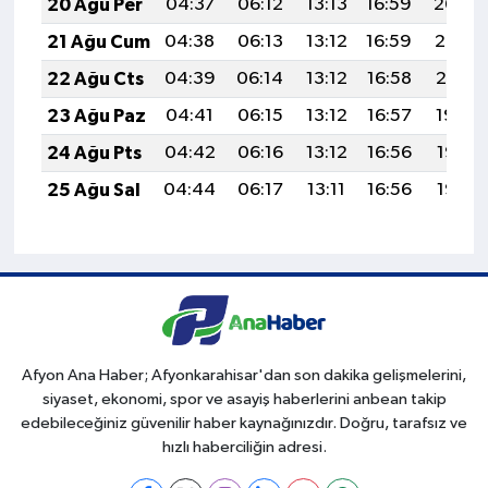
20 Ağu Per
04:37
06:12
13:13
16:59
20:04
21 Ağu Cum
04:38
06:13
13:12
16:59
20:02
22 Ağu Cts
04:39
06:14
13:12
16:58
20:01
23 Ağu Paz
04:41
06:15
13:12
16:57
19:59
24 Ağu Pts
04:42
06:16
13:12
16:56
19:58
25 Ağu Sal
04:44
06:17
13:11
16:56
19:56
Afyon Ana Haber; Afyonkarahisar'dan son dakika gelişmelerini,
siyaset, ekonomi, spor ve asayiş haberlerini anbean takip
edebileceğiniz güvenilir haber kaynağınızdır. Doğru, tarafsız ve
hızlı haberciliğin adresi.