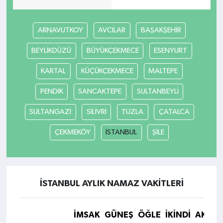
ARNAVUTKOY
AVCILAR
BAŞAKŞEHİR
BEYLİKDÜZÜ
BÜYÜKÇEKMECE
ESENYURT
KARTAL
KÜÇÜKÇEKMECE
MALTEPE
PENDİK
SANCAKTEPE
SULTANBEYLİ
SULTANGAZİ
SİLİVRİ
TUZLA
ÇATALCA
ÇEKMEKÖY
İSTANBUL
ŞİLE
İSTANBUL AYLIK NAMAZ VAKITLERI
İMSAK
GÜNEŞ
ÖĞLE
İKINDI
AKŞA