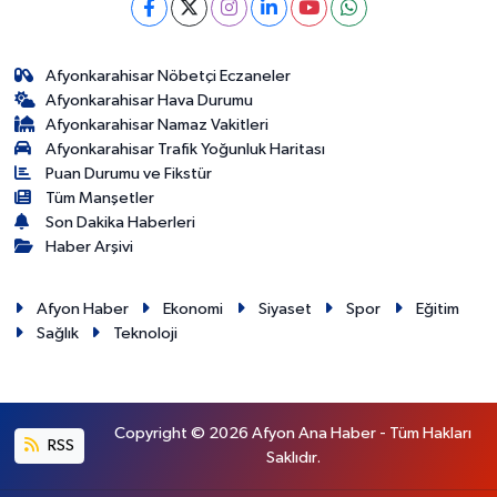
Afyonkarahisar Nöbetçi Eczaneler
Afyonkarahisar Hava Durumu
Afyonkarahisar Namaz Vakitleri
Afyonkarahisar Trafik Yoğunluk Haritası
Puan Durumu ve Fikstür
Tüm Manşetler
Son Dakika Haberleri
Haber Arşivi
Afyon Haber
Ekonomi
Siyaset
Spor
Eğitim
Sağlık
Teknoloji
Copyright © 2026 Afyon Ana Haber - Tüm Hakları
RSS
Saklıdır.