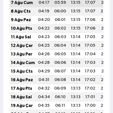
7 Ağu Cum
04:17
05:59
13:15
17:07
20:21
8 Ağu Cts
04:19
06:00
13:15
17:07
20:20
9 Ağu Paz
04:20
06:01
13:15
17:06
20:19
10 Ağu Pts
04:22
06:02
13:15
17:06
20:18
11 Ağu Sal
04:23
06:03
13:14
17:05
20:16
12 Ağu Çar
04:25
06:04
13:14
17:05
20:15
13 Ağu Per
04:26
06:05
13:14
17:04
20:14
14 Ağu Cum
04:28
06:06
13:14
17:03
20:12
15 Ağu Cts
04:29
06:07
13:14
17:03
20:11
16 Ağu Paz
04:31
06:08
13:14
17:02
20:10
17 Ağu Pts
04:32
06:09
13:13
17:02
20:08
18 Ağu Sal
04:34
06:10
13:13
17:01
20:07
19 Ağu Çar
04:35
06:11
13:13
17:00
20:05