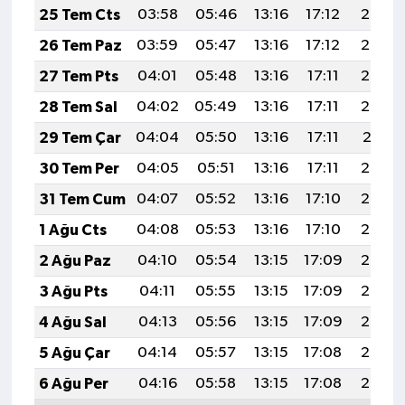
25 Tem Cts
03:58
05:46
13:16
17:12
20:35
26 Tem Paz
03:59
05:47
13:16
17:12
20:34
27 Tem Pts
04:01
05:48
13:16
17:11
20:33
28 Tem Sal
04:02
05:49
13:16
17:11
20:32
29 Tem Çar
04:04
05:50
13:16
17:11
20:31
30 Tem Per
04:05
05:51
13:16
17:11
20:30
31 Tem Cum
04:07
05:52
13:16
17:10
20:29
1 Ağu Cts
04:08
05:53
13:16
17:10
20:28
2 Ağu Paz
04:10
05:54
13:15
17:09
20:27
3 Ağu Pts
04:11
05:55
13:15
17:09
20:26
4 Ağu Sal
04:13
05:56
13:15
17:09
20:25
5 Ağu Çar
04:14
05:57
13:15
17:08
20:24
6 Ağu Per
04:16
05:58
13:15
17:08
20:23