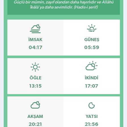
Güçlü bir mümin, zayıf olandan daha hayırlıdır ve Allâhü
Teâlâ'ya daha sevimlidir. (Hadis-i şerif)
Kültür - Sanat
Yaşam
İMSAK
GÜNEŞ
04:17
05:59
ÖĞLE
İKINDI
13:15
17:07
AKŞAM
YATSI
20:21
21:56