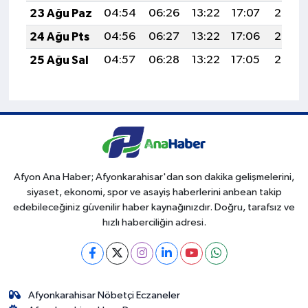
23 Ağu Paz
04:54
06:26
13:22
17:07
20:08
24 Ağu Pts
04:56
06:27
13:22
17:06
20:07
25 Ağu Sal
04:57
06:28
13:22
17:05
20:05
Afyon Ana Haber; Afyonkarahisar'dan son dakika gelişmelerini,
siyaset, ekonomi, spor ve asayiş haberlerini anbean takip
edebileceğiniz güvenilir haber kaynağınızdır. Doğru, tarafsız ve
hızlı haberciliğin adresi.
Afyonkarahisar Nöbetçi Eczaneler