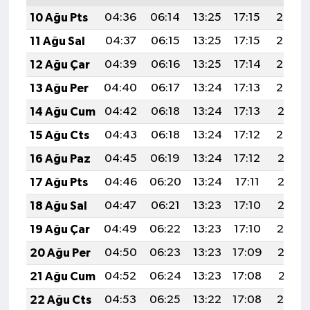
10 Ağu Pts
04:36
06:14
13:25
17:15
20:26
11 Ağu Sal
04:37
06:15
13:25
17:15
20:25
12 Ağu Çar
04:39
06:16
13:25
17:14
20:24
13 Ağu Per
04:40
06:17
13:24
17:13
20:22
14 Ağu Cum
04:42
06:18
13:24
17:13
20:21
15 Ağu Cts
04:43
06:18
13:24
17:12
20:20
16 Ağu Paz
04:45
06:19
13:24
17:12
20:18
17 Ağu Pts
04:46
06:20
13:24
17:11
20:17
18 Ağu Sal
04:47
06:21
13:23
17:10
20:15
19 Ağu Çar
04:49
06:22
13:23
17:10
20:14
20 Ağu Per
04:50
06:23
13:23
17:09
20:13
21 Ağu Cum
04:52
06:24
13:23
17:08
20:11
22 Ağu Cts
04:53
06:25
13:22
17:08
20:10