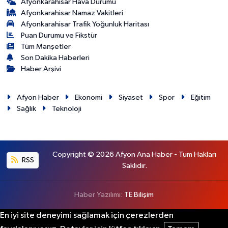
Afyonkarahisar Hava Durumu
Afyonkarahisar Namaz Vakitleri
Afyonkarahisar Trafik Yoğunluk Haritası
Puan Durumu ve Fikstür
Tüm Manşetler
Son Dakika Haberleri
Haber Arşivi
Afyon Haber
Ekonomi
Siyaset
Spor
Eğitim
Sağlık
Teknoloji
Copyright © 2026 Afyon Ana Haber - Tüm Hakları
RSS
Saklıdır.
Haber Yazılımı:
TE Bilişim
En iyi site deneyimi sağlamak için çerezlerden