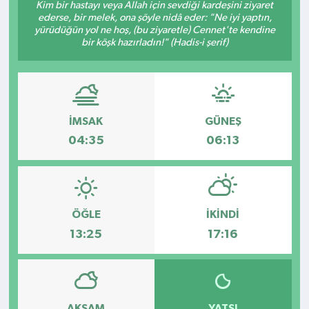
Kim bir hastayı veya Allah için sevdiği kardeşini ziyaret
ederse, bir melek, ona şöyle nidâ eder: "Ne iyi yaptın,
Kültür - Sanat
yürüdüğün yol ne hoş, (bu ziyaretle) Cennet'te kendine
bir köşk hazırladın!" (Hadis-i şerif)
Yaşam
İMSAK
GÜNEŞ
04:35
06:13
ÖĞLE
İKINDI
13:25
17:16
AKŞAM
YATSI