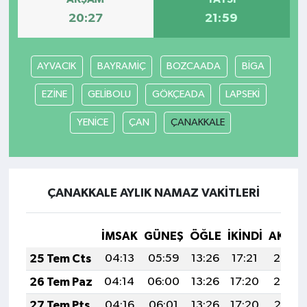
20:27
21:59
AYVACIK
BAYRAMİÇ
BOZCAADA
BİGA
EZİNE
GELİBOLU
GÖKÇEADA
LAPSEKİ
YENİCE
ÇAN
ÇANAKKALE
ÇANAKKALE AYLIK NAMAZ VAKITLERI
İMSAK
GÜNEŞ
ÖĞLE
İKINDI
AKŞA
25 Tem Cts
04:13
05:59
13:26
17:21
20:43
26 Tem Paz
04:14
06:00
13:26
17:20
20:42
27 Tem Pts
04:16
06:01
13:26
17:20
20:41