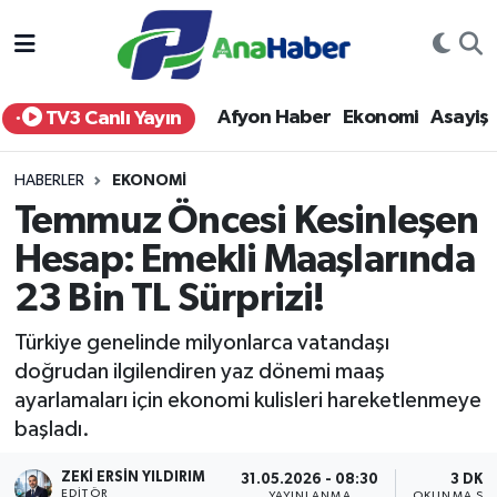
Yurt Haber
Afyonkarahisar Nöbetçi Eczaneler
Afyon Haber
Ekonomi
Asayiş
TV3 Canlı Yayın
Afyon Haber
Afyonkarahisar Hava Durumu
HABERLER
EKONOMI
Ekonomi
Afyonkarahisar Namaz Vakitleri
Temmuz Öncesi Kesinleşen
Hesap: Emekli Maaşlarında
Siyaset
Afyonkarahisar Trafik Yoğunluk Haritası
23 Bin TL Sürprizi!
Spor
Süper Lig Puan Durumu ve Fikstür
Türkiye genelinde milyonlarca vatandaşı
Eğitim
Tüm Manşetler
doğrudan ilgilendiren yaz dönemi maaş
ayarlamaları için ekonomi kulisleri hareketlenmeye
Sağlık
Son Dakika Haberleri
başladı.
ZEKI ERSIN YILDIRIM
Teknoloji
Haber Arşivi
31.05.2026 - 08:30
3 DK
EDITÖR
YAYINLANMA
OKUNMA SÜR