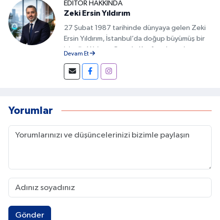
EDITÖR HAKKINDA
Zeki Ersin Yıldırım
27 Şubat 1987 tarihinde dünyaya gelen Zeki
Ersin Yıldırım, İstanbul’da doğup büyümüş bir
isimdir. Yıldırım, Google Keşfet alanında
Devam Et
geliştirdiği özgün yöntemlerle Türkiye’de bu
alanda fark yaratan isimlerden biri olmuştur.
İçeriklerin doğru başlıklarla hazırlanması,
görsel uyumun sağlanması ve kullanıcı
davranışlarının analiz edilmesi gibi detaylar, bu
Yorumlar
başarının temelini oluşturur.
Gönder