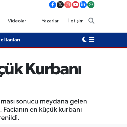
Videolar
Yazarlar
İletişim
 İlanları
üçük Kurbanı
 alması sonucu meydana gelen
ı. Facianın en küçük kurbanı
enildi.