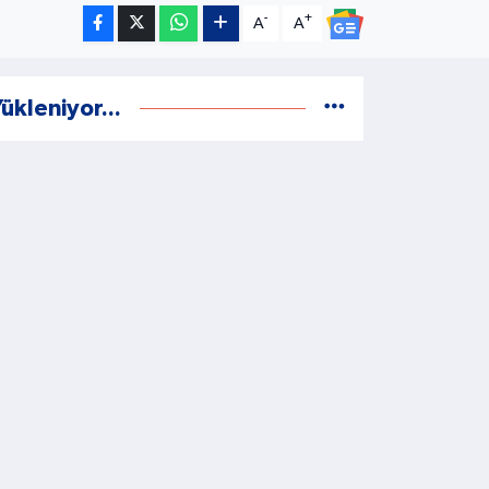
-
+
A
A
ükleniyor...