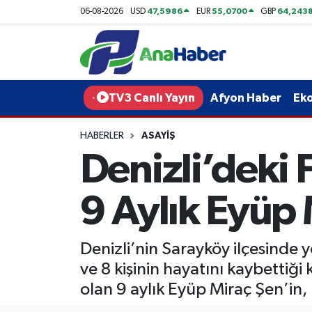
47,5986
55,0700
64,243
06-08-2026
USD
EUR
GBP
Yurt Haber
Afyonkarahisar Nöbetçi Eczaneler
Afyon Haber
Afyonkarahisar Hava Durumu
TV3 Canlı Yayın
Afyon Haber
Ek
Ekonomi
Afyonkarahisar Namaz Vakitleri
HABERLER
ASAYIŞ
Denizli’deki 
Siyaset
Afyonkarahisar Trafik Yoğunluk Haritası
Spor
Süper Lig Puan Durumu ve Fikstür
9 Aylık Eyüp
Eğitim
Tüm Manşetler
Denizli’nin Sarayköy ilçesinde
Sağlık
Son Dakika Haberleri
ve 8 kişinin hayatını kaybettiği
olan 9 aylık Eyüp Miraç Şen’in,
Teknoloji
Haber Arşivi