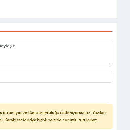
ş bulunuyor ve tüm sorumluluğu üstleniyorsunuz. Yazılan
, Karahisar Medya hiçbir şekilde sorumlu tutulamaz.