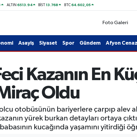
8
6513.94
13.768
64.602,05
ALTIN
BİST
BTC
Foto Galeri
onomi
Asayiş
Siyaset
Spor
Gündem
Afyon Cenaze
Feci Kazanın En K
 Miraç Oldu
 yolcu otobüsünün bariyerlere çarpıp alev
 kazanın yürek burkan detayları ortaya çıkt
 babasının kucağında yaşamını yitirdiği öğr