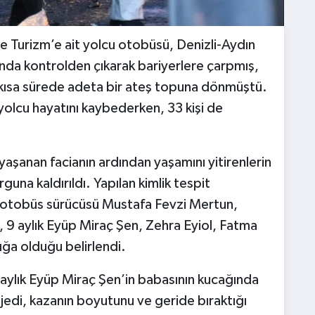
e Turizm’e ait yolcu otobüsü, Denizli-Aydın
ında kontrolden çıkarak bariyerlere çarpmış,
kısa sürede adeta bir ateş topuna dönmüştü.
yolcu hayatını kaybederken, 33 kişi de
aşanan facianın ardından yaşamını yitirenlerin
una kaldırıldı. Yapılan kimlik tespit
n otobüs sürücüsü Mustafa Fevzi Mertun,
, 9 aylık Eyüp Miraç Şen, Zehra Eyiol, Fatma
Bığa olduğu belirlendi.
9 aylık Eyüp Miraç Şen’in babasının kucağında
jedi, kazanın boyutunu ve geride bıraktığı