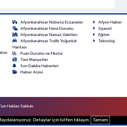
Afyonkarahisar Nöbetçi Eczaneler
Afyon Haber
Afyonkarahisar Hava Durumu
Siyaset
Afyonkarahisar Namaz Vakitleri
Eğitim
Afyonkarahisar Trafik Yoğunluk
Teknoloji
Haritası
haber
Puan Durumu ve Fikstür
Tüm Manşetler
Son Dakika Haberleri
Haber Arşivi
m Hakları Saklıdır.
aydalanıyoruz. Detaylar için lütfen tıklayın.
Tamam