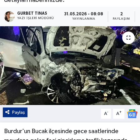
Kültür - Sanat
GURBET TINAS
31.05.2026 - 08:08
2
YAZI İŞLERI MÜDÜRÜ
YAYINLANMA
PAYLAŞIM
Yaşam
Paylaş
-
+
A
A
Burdur'un Bucak ilçesinde gece saatlerinde