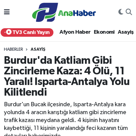
Yurt Haber
Afyonkarahisar Nöbetçi Eczaneler
Afyon Haber
Ekonomi
Asayiş
TV3 Canlı Yayın
Afyon Haber
Afyonkarahisar Hava Durumu
HABERLER
ASAYIŞ
Ekonomi
Afyonkarahisar Namaz Vakitleri
Burdur'da Katliam Gibi
Zincirleme Kaza: 4 Ölü, 11
Siyaset
Afyonkarahisar Trafik Yoğunluk Haritası
Yaralı! Isparta-Antalya Yolu
Spor
Süper Lig Puan Durumu ve Fikstür
Kilitlendi
Eğitim
Tüm Manşetler
Burdur'un Bucak ilçesinde, Isparta-Antalya kara
yolunda 4 aracın karıştığı katliam gibi zincirleme
Sağlık
Son Dakika Haberleri
trafik kazası meydana geldi. 4 kişinin hayatını
kaybettiği, 11 kişinin yaralandığı feci kazanın tüm
Teknoloji
Haber Arşivi
detayları haberimizde.