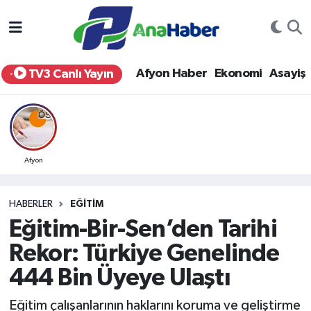
Yurt Haber
Afyonkarahisar Nöbetçi Eczaneler
Afyon Haber
Ekonomi
Asayiş
TV3 Canlı Yayın
Afyon Haber
Afyonkarahisar Hava Durumu
Ekonomi
Afyonkarahisar Namaz Vakitleri
Siyaset
Afyonkarahisar Trafik Yoğunluk Haritası
Afyon
Spor
Süper Lig Puan Durumu ve Fikstür
HABERLER
EĞITIM
Eğitim-Bir-Sen’den Tarihi
Eğitim
Tüm Manşetler
Rekor: Türkiye Genelinde
Sağlık
Son Dakika Haberleri
444 Bin Üyeye Ulaştı
Teknoloji
Haber Arşivi
Eğitim çalışanlarının haklarını koruma ve geliştirme