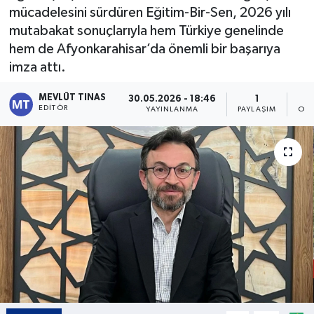
mücadelesini sürdüren Eğitim-Bir-Sen, 2026 yılı
Kültür - Sanat
mutabakat sonuçlarıyla hem Türkiye genelinde
hem de Afyonkarahisar’da önemli bir başarıya
Yaşam
imza attı.
MEVLÜT TINAS
30.05.2026 - 18:46
1
EDITÖR
YAYINLANMA
PAYLAŞIM
OKU