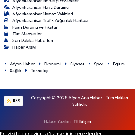
Afyonkarahisar Nöbetçi Eczaneler
Afyonkarahisar Hava Durumu
Afyonkarahisar Namaz Vakitleri
Afyonkarahisar Trafik Yoğunluk Haritası
Puan Durumu ve Fikstür
Tüm Manşetler
Son Dakika Haberleri
Haber Arşivi
Afyon Haber
Ekonomi
Siyaset
Spor
Eğitim
Sağlık
Teknoloji
Copyright © 2026 Afyon Ana Haber - Tüm Hakları
RSS
Saklıdır.
Haber Yazılımı:
TE Bilişim
En iyi site deneyimi sağlamak için çerezlerden