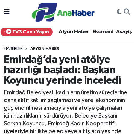
Yurt Haber
Afyonkarahisar Nöbetçi Eczaneler
Afyon Haber
Ekonomi
Asayiş
TV3 Canlı Yayın
Afyon Haber
Afyonkarahisar Hava Durumu
HABERLER
AFYON HABER
Ekonomi
Afyonkarahisar Namaz Vakitleri
Emirdağ’da yeni atölye
hazırlığı başladı: Başkan
Siyaset
Afyonkarahisar Trafik Yoğunluk Haritası
Koyuncu yerinde inceledi
Spor
Süper Lig Puan Durumu ve Fikstür
Emirdağ Belediyesi, kadınların üretim süreçlerine
Eğitim
Tüm Manşetler
daha aktif katılım sağlaması ve yerel ekonominin
güçlendirilmesi amacıyla yeni atölye çalışmaları
Sağlık
Son Dakika Haberleri
için hazırlıklarını sürdürüyor. Belediye Başkanı
Serkan Koyuncu, Emirdağ Kadın Kooperatifi
Teknoloji
Haber Arşivi
üyeleriyle birlikte belediyeye ait iş atölyesinde