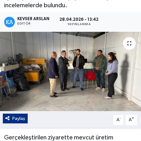
incelemelerde bulundu.
Kültür - Sanat
KEVSER ARSLAN
28.04.2026 - 13:42
EDITÖR
YAYINLANMA
Yaşam
Paylaş
-
+
A
A
Gerçekleştirilen ziyarette mevcut üretim