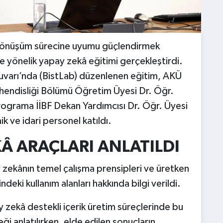
 dönüşüm sürecine uyumu güçlendirmek
e yönelik yapay zekâ eğitimi gerçekleştirdi.
tuvarı’nda (BistLab) düzenlenen eğitim, AKÜ
hendisliği Bölümü Öğretim Üyesi Dr. Öğr.
Programa İİBF Dekan Yardımcısı Dr. Öğr. Üyesi
k ve idari personel katıldı.
Â ARAÇLARI ANLATILDI
 zekânın temel çalışma prensipleri ve üretken
deki kullanım alanları hakkında bilgi verildi.
 zekâ destekli içerik üretim süreçlerinde bu
eği anlatılırken, elde edilen sonuçların