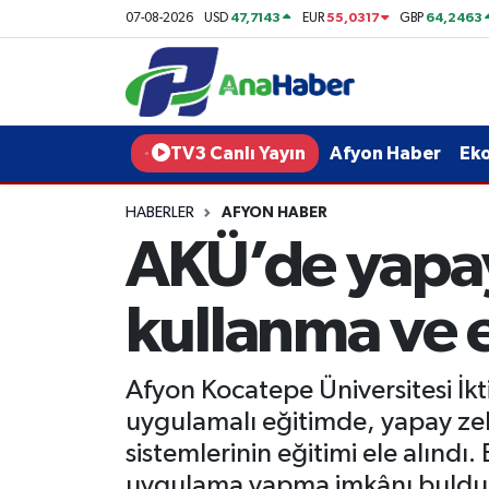
47,7143
55,0317
64,2463
07-08-2026
USD
EUR
GBP
Yurt Haber
Afyonkarahisar Nöbetçi Eczaneler
Afyon Haber
Afyonkarahisar Hava Durumu
TV3 Canlı Yayın
Afyon Haber
Ek
Ekonomi
Afyonkarahisar Namaz Vakitleri
HABERLER
AFYON HABER
AKÜ’de yapay
Siyaset
Afyonkarahisar Trafik Yoğunluk Haritası
Spor
Süper Lig Puan Durumu ve Fikstür
kullanma ve e
Eğitim
Tüm Manşetler
Afyon Kocatepe Üniversitesi İkt
Sağlık
Son Dakika Haberleri
uygulamalı eğitimde, yapay zekâ
sistemlerinin eğitimi ele alındı
Teknoloji
Haber Arşivi
uygulama yapma imkânı buldu