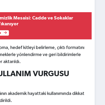
emizlik Mesaisi: Cadde ve Sokaklar
ıkanıyor
e
ma, hedef kitleyi belirleme, çıktı formatını
eklerle yönlendirme ve geri bildirimlerle
r aktarıldı.
KULLANIM VURGUSU
ın akademik hayattaki kullanımında dikkat
irildi.