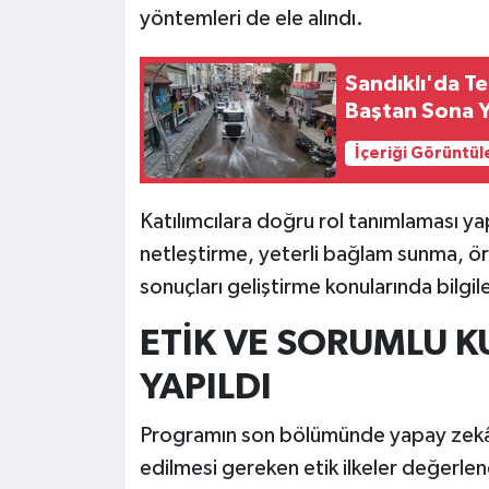
yöntemleri de ele alındı.
Sandıklı'da T
Baştan Sona Y
İçeriği Görüntül
Katılımcılara doğru rol tanımlaması yap
netleştirme, yeterli bağlam sunma, örn
sonuçları geliştirme konularında bilgile
ETİK VE SORUMLU 
YAPILDI
Programın son bölümünde yapay zekân
edilmesi gereken etik ilkeler değerlend