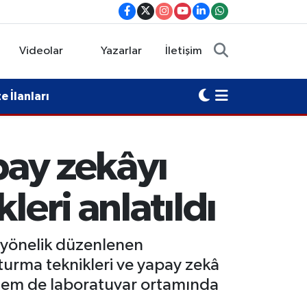
Videolar
Yazarlar
İletişim
 İlanları
pay zekâyı
leri anlatıldı
ne yönelik düzenlenen
turma teknikleri ve yapay zekâ
dı hem de laboratuvar ortamında