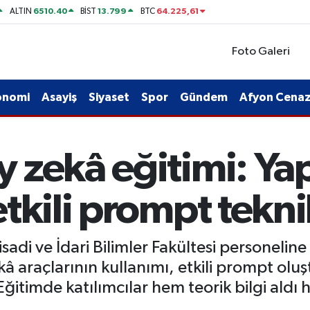
6510.40
13.799
64.225,61
ALTIN
BİST
BTC
Foto Galeri
onomi
Asayiş
Siyaset
Spor
Gündem
Afyon Cenaze
 zekâ eğitimi: Ya
tkili prompt teknik
isadi ve İdari Bilimler Fakültesi personeli
 araçlarının kullanımı, etkili prompt oluş
. Eğitimde katılımcılar hem teorik bilgi al
.