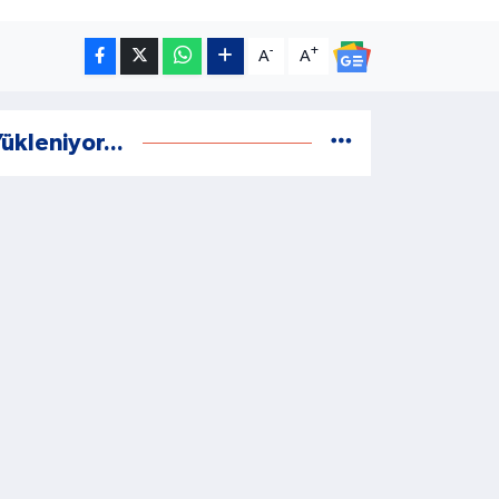
-
+
A
A
ükleniyor...