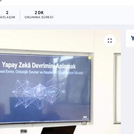
2
2 DK
PAYLAŞIM
OKUNMA SÜRESI
Y