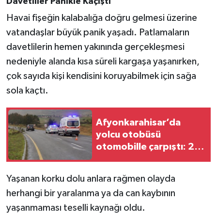
Davetliler Panikle Kaçıştı
Havai fişeğin kalabalığa doğru gelmesi üzerine
vatandaşlar büyük panik yaşadı. Patlamaların
davetlilerin hemen yakınında gerçekleşmesi
nedeniyle alanda kısa süreli kargaşa yaşanırken,
çok sayıda kişi kendisini koruyabilmek için sağa
sola kaçtı.
Afyonkarahisar’da
yolcu otobüsü
otomobille çarpıştı: 2
kişi yaralandı!
Yaşanan korku dolu anlara rağmen olayda
herhangi bir yaralanma ya da can kaybının
yaşanmaması teselli kaynağı oldu.