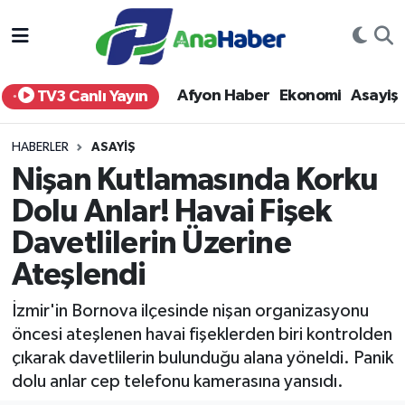
Yurt Haber
Afyonkarahisar Nöbetçi Eczaneler
Afyon Haber
Ekonomi
Asayiş
TV3 Canlı Yayın
Afyon Haber
Afyonkarahisar Hava Durumu
HABERLER
ASAYIŞ
Ekonomi
Afyonkarahisar Namaz Vakitleri
Nişan Kutlamasında Korku
Dolu Anlar! Havai Fişek
Siyaset
Afyonkarahisar Trafik Yoğunluk Haritası
Davetlilerin Üzerine
Spor
Süper Lig Puan Durumu ve Fikstür
Ateşlendi
Eğitim
Tüm Manşetler
İzmir'in Bornova ilçesinde nişan organizasyonu
öncesi ateşlenen havai fişeklerden biri kontrolden
Sağlık
Son Dakika Haberleri
çıkarak davetlilerin bulunduğu alana yöneldi. Panik
dolu anlar cep telefonu kamerasına yansıdı.
Teknoloji
Haber Arşivi