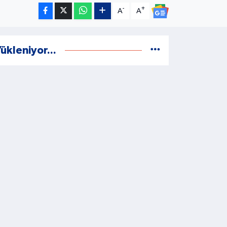
-
+
A
A
ükleniyor...