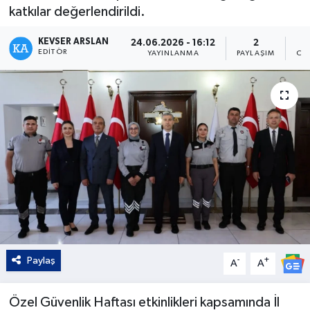
katkılar değerlendirildi.
Kültür - Sanat
KEVSER ARSLAN
24.06.2026 - 16:12
2
EDITÖR
YAYINLANMA
PAYLAŞIM
OK
Yaşam
Paylaş
-
+
A
A
Özel Güvenlik Haftası etkinlikleri kapsamında İl