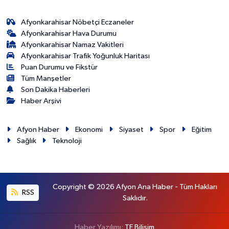
Afyonkarahisar Nöbetçi Eczaneler
Afyonkarahisar Hava Durumu
Afyonkarahisar Namaz Vakitleri
Afyonkarahisar Trafik Yoğunluk Haritası
Puan Durumu ve Fikstür
Tüm Manşetler
Son Dakika Haberleri
Haber Arşivi
Afyon Haber
Ekonomi
Siyaset
Spor
Eğitim
Sağlık
Teknoloji
Copyright © 2026 Afyon Ana Haber - Tüm Hakları
RSS
Saklıdır.
Haber Yazılımı:
TE Bilişim