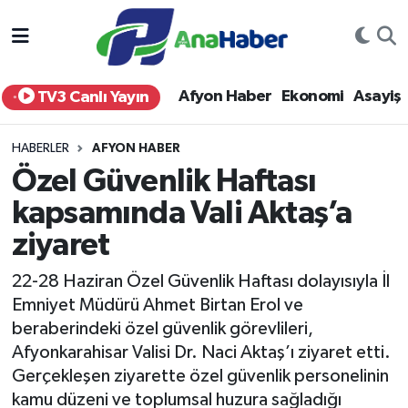
Yurt Haber
Afyonkarahisar Nöbetçi Eczaneler
Afyon Haber
Ekonomi
Asayiş
TV3 Canlı Yayın
Afyon Haber
Afyonkarahisar Hava Durumu
HABERLER
AFYON HABER
Ekonomi
Afyonkarahisar Namaz Vakitleri
Özel Güvenlik Haftası
kapsamında Vali Aktaş’a
Siyaset
Afyonkarahisar Trafik Yoğunluk Haritası
ziyaret
Spor
Süper Lig Puan Durumu ve Fikstür
22-28 Haziran Özel Güvenlik Haftası dolayısıyla İl
Eğitim
Tüm Manşetler
Emniyet Müdürü Ahmet Birtan Erol ve
beraberindeki özel güvenlik görevlileri,
Sağlık
Son Dakika Haberleri
Afyonkarahisar Valisi Dr. Naci Aktaş’ı ziyaret etti.
Gerçekleşen ziyarette özel güvenlik personelinin
Teknoloji
Haber Arşivi
kamu düzeni ve toplumsal huzura sağladığı