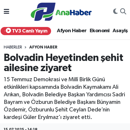
Yurt Haber
Afyonkarahisar Nöbetçi Eczaneler
Afyon Haber
Ekonomi
Asayiş
TV3 Canlı Yayın
Afyon Haber
Afyonkarahisar Hava Durumu
HABERLER
AFYON HABER
Ekonomi
Afyonkarahisar Namaz Vakitleri
Bolvadin Heyetinden şehit
ailesine ziyaret
Siyaset
Afyonkarahisar Trafik Yoğunluk Haritası
15 Temmuz Demokrasi ve Millî Birlik Günü
Spor
Süper Lig Puan Durumu ve Fikstür
etkinlikleri kapsamında Bolvadin Kaymakamı Ali
Arıkan, Bolvadin Belediye Başkan Yardımcısı Sadri
Eğitim
Tüm Manşetler
Bayram ve Özburun Belediye Başkanı Bünyamin
Özdemir, Özburunlu Şehit Ceylan Dede’nin
Sağlık
Son Dakika Haberleri
kardeşi Güler Eryılmaz’ı ziyaret etti.
Teknoloji
Haber Arşivi
15.07.2025 - 14:18