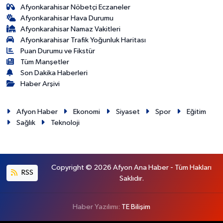
Afyonkarahisar Nöbetçi Eczaneler
Afyonkarahisar Hava Durumu
Afyonkarahisar Namaz Vakitleri
Afyonkarahisar Trafik Yoğunluk Haritası
Puan Durumu ve Fikstür
Tüm Manşetler
Son Dakika Haberleri
Haber Arşivi
Afyon Haber
Ekonomi
Siyaset
Spor
Eğitim
Sağlık
Teknoloji
Copyright © 2026 Afyon Ana Haber - Tüm Hakları
RSS
Saklıdır.
Haber Yazılımı:
TE Bilişim