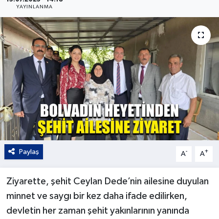
YAYINLANMA
Kültür - Sanat
Yaşam
Paylaş
-
+
A
A
Ziyarette, şehit Ceylan Dede’nin ailesine duyulan
minnet ve saygı bir kez daha ifade edilirken,
devletin her zaman şehit yakınlarının yanında