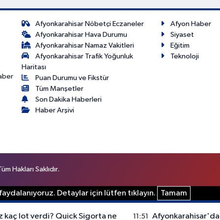
Afyonkarahisar Nöbetçi Eczaneler
Afyon Haber
Afyonkarahisar Hava Durumu
Siyaset
Afyonkarahisar Namaz Vakitleri
Eğitim
Afyonkarahisar Trafik Yoğunluk
Teknoloji
Haritası
haber
Puan Durumu ve Fikstür
Tüm Manşetler
Son Dakika Haberleri
Haber Arşivi
m Hakları Saklıdır.
aydalanıyoruz. Detaylar için lütfen tıklayın.
Tamam
z kaç lot verdi? Quick Sigorta ne
Afyonkarahisar'da
11:51