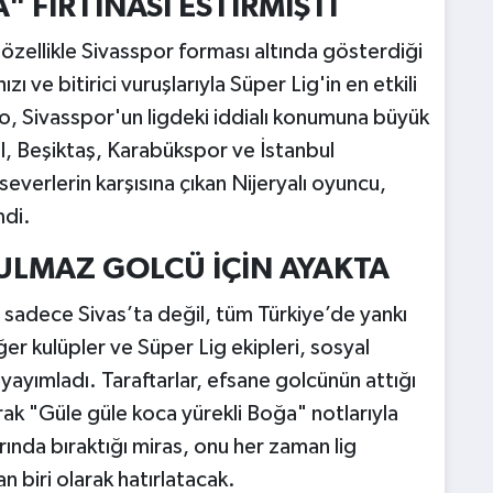
" FIRTINASI ESTİRMİŞTİ
özellikle Sivasspor forması altında gösterdiği
zı ve bitirici vuruşlarıyla Süper Lig'in en etkili
o, Sivasspor'un ligdeki iddialı konumuna büyük
l, Beşiktaş, Karabükspor ve İstanbul
everlerin karşısına çıkan Nijeryalı oyuncu,
mdi.
ULMAZ GOLCÜ İÇİN AYAKTA
sadece Sivas’ta değil, tüm Türkiye’de yankı
er kulüpler ve Süper Lig ekipleri, sosyal
ayımladı. Taraftarlar, efsane golcünün attığı
rak "Güle güle koca yürekli Boğa" notlarıyla
arında bıraktığı miras, onu her zaman lig
n biri olarak hatırlatacak.