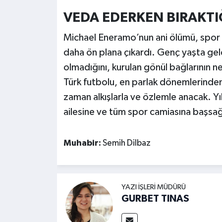
VEDA EDERKEN BIRAKTIĞ
Michael Eneramo’nun ani ölümü, spor c
daha ön plana çıkardı. Genç yaşta gel
olmadığını, kurulan gönül bağlarının n
Türk futbolu, en parlak dönemlerinden
zaman alkışlarla ve özlemle anacak. Yı
ailesine ve tüm spor camiasına başsağlı
Muhabir:
Semih Dilbaz
YAZI İŞLERI MÜDÜRÜ
GURBET TINAS