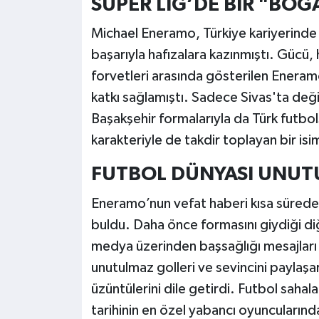
SÜPER LİG’DE BİR "BOĞA
Michael Eneramo, Türkiye kariyerinde 
başarıyla hafızalara kazınmıştı. Gücü, hı
forvetleri arasında gösterilen Eneram
katkı sağlamıştı. Sadece Sivas'ta deği
Başakşehir formalarıyla da Türk futbols
karakteriyle de takdir toplayan bir isi
FUTBOL DÜNYASI UNUT
Eneramo’nun vefat haberi kısa sürede 
buldu. Daha önce formasını giydiği diğ
medya üzerinden başsağlığı mesajları y
unutulmaz golleri ve sevincini paylaşa
üzüntülerini dile getirdi. Futbol sahal
tarihinin en özel yabancı oyuncularında