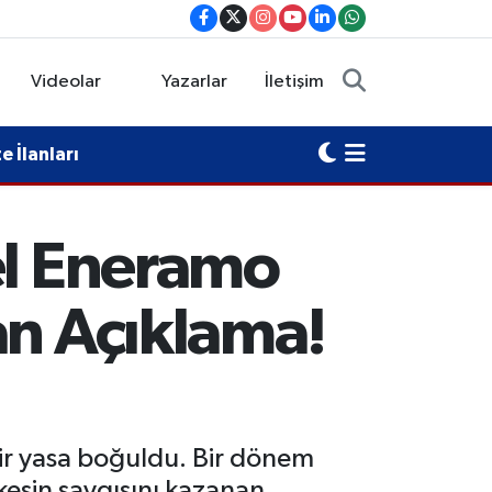
Videolar
Yazarlar
İletişim
 İlanları
el Eneramo
an Açıklama!
bir yasa boğuldu. Bir dönem
rkesin saygısını kazanan,