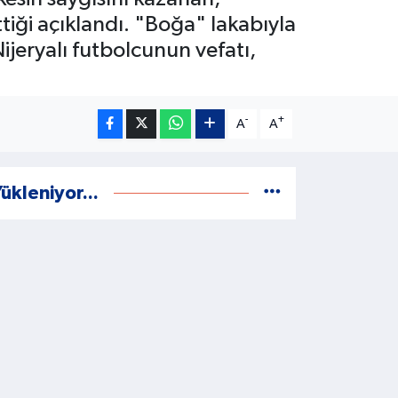
iği açıklandı. "Boğa" lakabıyla
ijeryalı futbolcunun vefatı,
-
+
A
A
ükleniyor...