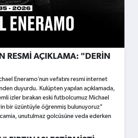
 RESMİ AÇIKLAMA: "DERİN
ichael Eneramo’nun vefatını resmi internet
rinden duyurdu. Kulüpten yapılan açıklamada,
li izler bırakan eski futbolcumuz Michael
rin bir üzüntüyle öğrenmiş bulunuyoruz"
zlı camia, unutulmaz golcüsüne veda ederken