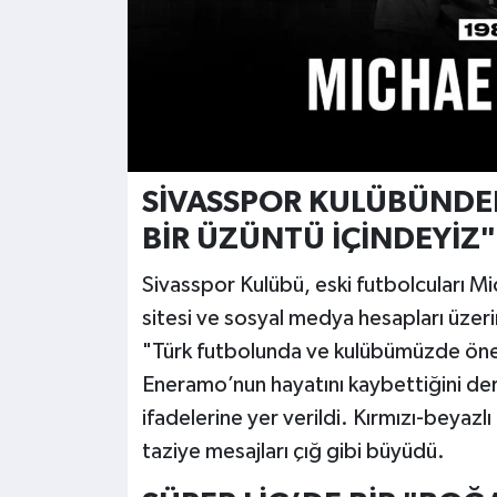
SİVASSPOR KULÜBÜNDEN
BİR ÜZÜNTÜ İÇİNDEYİZ"
Sivasspor Kulübü, eski futbolcuları M
sitesi ve sosyal medya hesapları üze
"Türk futbolunda ve kulübümüzde önem
Eneramo’nun hayatını kaybettiğini de
ifadelerine yer verildi. Kırmızı-beya
taziye mesajları çığ gibi büyüdü.