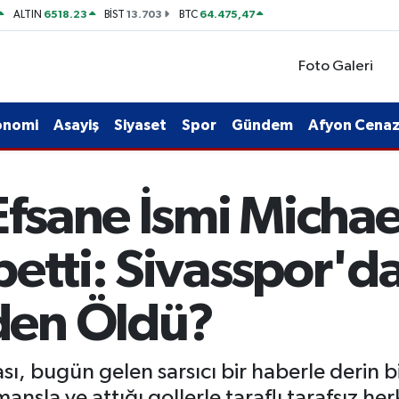
6518.23
13.703
64.475,47
ALTIN
BİST
BTC
Foto Galeri
onomi
Asayiş
Siyaset
Spor
Gündem
Afyon Cenaze
 Efsane İsmi Micha
betti: Sivasspor'd
en Öldü?
sı, bugün gelen sarsıcı bir haberle derin 
ansla ve attığı gollerle taraflı tarafsız he