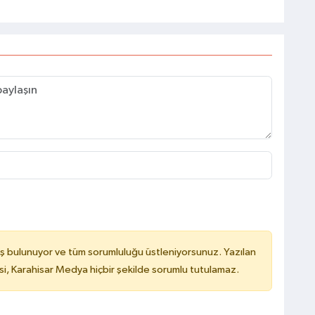
ş bulunuyor ve tüm sorumluluğu üstleniyorsunuz. Yazılan
, Karahisar Medya hiçbir şekilde sorumlu tutulamaz.