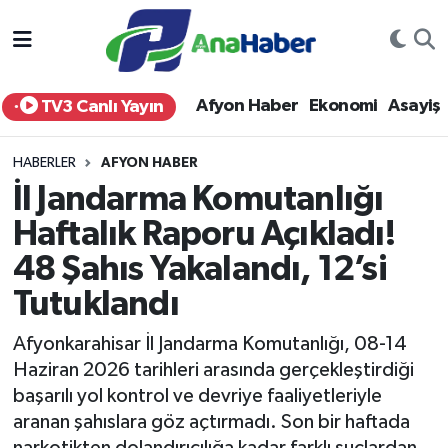
Yurt Haber
Afyonkarahisar Nöbetçi Eczaneler
Afyon Haber
Ekonomi
Asayiş
TV3 Canlı Yayın
Afyon Haber
Afyonkarahisar Hava Durumu
HABERLER
AFYON HABER
Ekonomi
Afyonkarahisar Namaz Vakitleri
İl Jandarma Komutanlığı
Haftalık Raporu Açıkladı!
Siyaset
Afyonkarahisar Trafik Yoğunluk Haritası
48 Şahıs Yakalandı, 12’si
Spor
Süper Lig Puan Durumu ve Fikstür
Tutuklandı
Eğitim
Tüm Manşetler
Afyonkarahisar İl Jandarma Komutanlığı, 08-14
Haziran 2026 tarihleri arasında gerçekleştirdiği
Sağlık
Son Dakika Haberleri
başarılı yol kontrol ve devriye faaliyetleriyle
aranan şahıslara göz açtırmadı. Son bir haftada
Teknoloji
Haber Arşivi
narkotikten dolandırıcılığa kadar farklı suçlardan