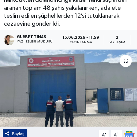
aranan toplam 48 şahıs yakalanırken, adalete
Kültür - Sanat
teslim edilen şüphelilerden 12’si tutuklanarak
cezaevine gönderildi.
Yaşam
GURBET TINAS
15.06.2026 - 11:59
2
YAZI İŞLERI MÜDÜRÜ
YAYINLANMA
PAYLAŞIM
Paylaş
-
+
A
A