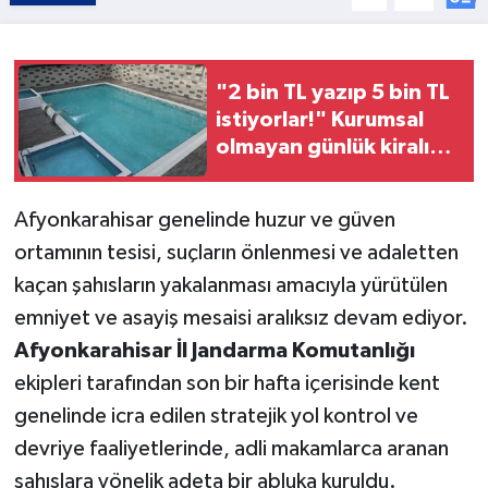
"2 bin TL yazıp 5 bin TL
istiyorlar!" Kurumsal
olmayan günlük kiralık
evlerden Afyon’un
termal marka değerine
Afyonkarahisar genelinde huzur ve güven
darbe
ortamının tesisi, suçların önlenmesi ve adaletten
kaçan şahısların yakalanması amacıyla yürütülen
emniyet ve asayiş mesaisi aralıksız devam ediyor.
Afyonkarahisar İl Jandarma Komutanlığı
ekipleri tarafından son bir hafta içerisinde kent
genelinde icra edilen stratejik yol kontrol ve
devriye faaliyetlerinde, adli makamlarca aranan
şahıslara yönelik adeta bir abluka kuruldu.