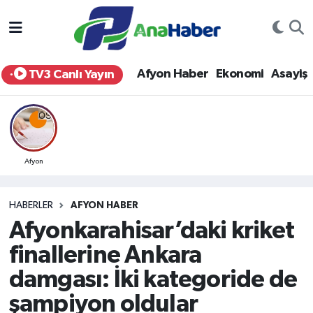
Yurt Haber
Afyonkarahisar Nöbetçi Eczaneler
Afyon Haber
Ekonomi
Asayiş
TV3 Canlı Yayın
Afyon Haber
Afyonkarahisar Hava Durumu
Ekonomi
Afyonkarahisar Namaz Vakitleri
Siyaset
Afyonkarahisar Trafik Yoğunluk Haritası
Afyon
Spor
Süper Lig Puan Durumu ve Fikstür
HABERLER
AFYON HABER
Afyonkarahisar’daki kriket
Eğitim
Tüm Manşetler
finallerine Ankara
Sağlık
Son Dakika Haberleri
damgası: İki kategoride de
şampiyon oldular
Teknoloji
Haber Arşivi