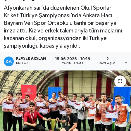
Afyonkarahisar’da düzenlenen Okul Sporları
Kültür - Sanat
Kriket Türkiye Şampiyonası’nda Ankara Hacı
Bayram Veli Spor Ortaokulu tarihi bir başarıya
Yaşam
imza attı. Kız ve erkek takımlarıyla tüm maçlarını
kazanan okul, organizasyondan iki Türkiye
şampiyonluğu kupasıyla ayrıldı.
KEVSER ARSLAN
15.06.2026 - 10:19
2
EDITÖR
YAYINLANMA
PAYLAŞIM
OK