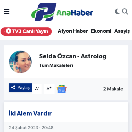
Yurt Haber
Afyonkarahisar Nöbetçi Eczaneler
Afyon Haber
Ekonomi
Asayiş
TV3 Canlı Yayın
Afyon Haber
Afyonkarahisar Hava Durumu
Ekonomi
Afyonkarahisar Namaz Vakitleri
Selda Özcan - Astrolog
Tüm Makaleleri
Siyaset
Afyonkarahisar Trafik Yoğunluk Haritası
Spor
Süper Lig Puan Durumu ve Fikstür
Paylaş
-
+
2 Makale
A
A
Eğitim
Tüm Manşetler
Sağlık
Son Dakika Haberleri
İki Alem Vardır
Teknoloji
Haber Arşivi
24 Şubat 2023 - 20:48