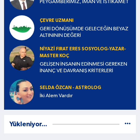
PEYGAMBERİMİZ, İMAN VE İSTİKAMET
ÇEVRE UZMANI
GERİ DÖNÜŞÜMDE GELECEĞİN BEYAZ
ALTINININ DEĞERİ
NIYAZI FIRAT ERES SOSYOLOG-YAZAR-
MASTER KOÇ
GELİŞEN İNSANIN EDİNMESİ GEREKEN
İNANÇ VE DAVRANIŞ KRİTERLERİ
SELDA ÖZCAN - ASTROLOG
İki Alem Vardır
Yükleniyor...