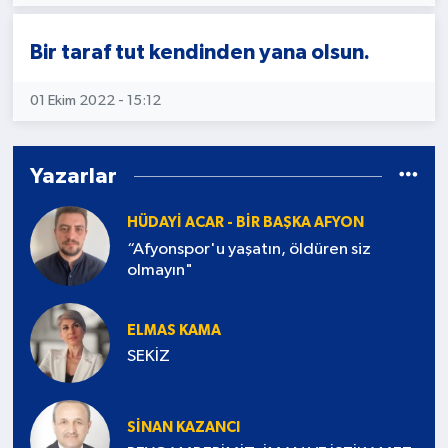
Kültür - Sanat
Bir taraf tut kendinden yana olsun.
Yaşam
01 Ekim 2022 - 15:12
Yazarlar
HÜDAYI ACAR - BIR BAŞKA AFYON
“Afyonspor'u yaşatın, öldüren siz
olmayın"
ELMAS KAMA
SEKİZ
SINAN KAZANCI