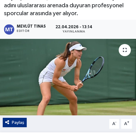
adını uluslararası arenada duyuran profesyonel
Kültür - Sanat
sporcular arasında yer alıyor.
Yaşam
MEVLÜT TINAS
22.04.2026 - 13:14
EDITÖR
YAYINLANMA
Paylaş
-
+
A
A