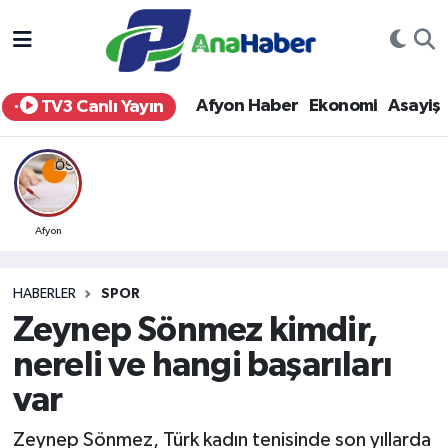
Yurt Haber
Afyonkarahisar Nöbetçi Eczaneler
Afyon Haber
Ekonomi
Asayiş
TV3 Canlı Yayın
Afyon Haber
Afyonkarahisar Hava Durumu
Ekonomi
Afyonkarahisar Namaz Vakitleri
Siyaset
Afyonkarahisar Trafik Yoğunluk Haritası
Afyon
Spor
Süper Lig Puan Durumu ve Fikstür
HABERLER
SPOR
Zeynep Sönmez kimdir,
Eğitim
Tüm Manşetler
nereli ve hangi başarıları
Sağlık
Son Dakika Haberleri
var
Teknoloji
Haber Arşivi
Zeynep Sönmez, Türk kadın tenisinde son yıllarda