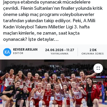
Japonya etabında oynanacak mücadelelere
çevrildi. Filenin Sultanları'nın finaller yolunda kritik
Kültür - Sanat
öneme sahip maç programı voleybolseverler
tarafından yakından takip ediliyor. Peki, A Milli
Yaşam
Kadın Voleybol Takımı Milletler Ligi 3. hafta
maçları kimlerle, ne zaman, saat kaçta
oynanacak? İşte detaylar...
KEVSER ARSLAN
24.06.2026 - 11:27
2 DK
EDITÖR
YAYINLANMA
OKUNMA SÜRESI