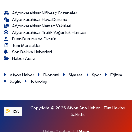
Afyonkarahisar Nöbetçi Eczaneler
Afyonkarahisar Hava Durumu
Afyonkarahisar Namaz Vakitleri
Afyonkarahisar Trafik Yoğunluk Haritası
Puan Durumu ve Fikstür
Tüm Manşetler
Son Dakika Haberleri
Haber Arşivi
Afyon Haber
Ekonomi
Siyaset
Spor
Eğitim
Sağlık
Teknoloji
Copyright © 2026 Afyon Ana Haber - Tüm Hakları
RSS
Saklıdır.
Haber Yazılımı:
TE Bilişim