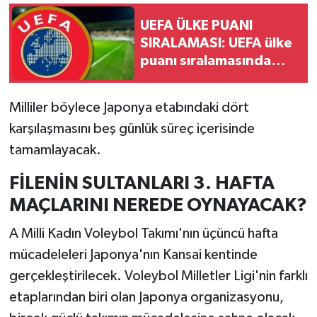
UEFA ÜLKE PUANI
SIRALAMASI: UEFA ülke
puanı sıralamasında
Türkiye kaçıncı sırada?
Milliler böylece Japonya etabındaki dört
karşılaşmasını beş günlük süreç içerisinde
tamamlayacak.
FİLENİN SULTANLARI 3. HAFTA
MAÇLARINI NEREDE OYNAYACAK?
A Milli Kadın Voleybol Takımı'nın üçüncü hafta
mücadeleleri Japonya'nın Kansai kentinde
gerçekleştirilecek. Voleybol Milletler Ligi'nin farklı
etaplarından biri olan Japonya organizasyonu,