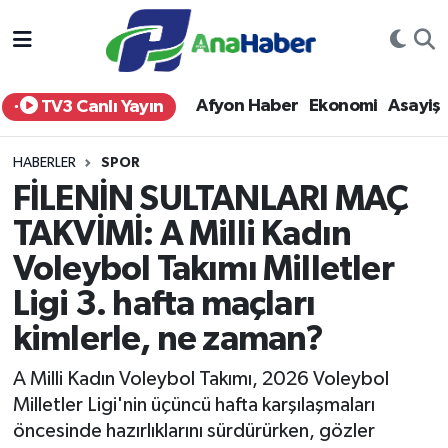
Yurt Haber
Afyonkarahisar Nöbetçi Eczaneler
Afyon Haber
Ekonomi
Asayiş
TV3 Canlı Yayın
Afyon Haber
Afyonkarahisar Hava Durumu
HABERLER
SPOR
Ekonomi
Afyonkarahisar Namaz Vakitleri
FİLENİN SULTANLARI MAÇ
TAKVİMİ: A Milli Kadın
Siyaset
Afyonkarahisar Trafik Yoğunluk Haritası
Voleybol Takımı Milletler
Spor
Süper Lig Puan Durumu ve Fikstür
Ligi 3. hafta maçları
Eğitim
Tüm Manşetler
kimlerle, ne zaman?
A Milli Kadın Voleybol Takımı, 2026 Voleybol
Sağlık
Son Dakika Haberleri
Milletler Ligi'nin üçüncü hafta karşılaşmaları
öncesinde hazırlıklarını sürdürürken, gözler
Teknoloji
Haber Arşivi