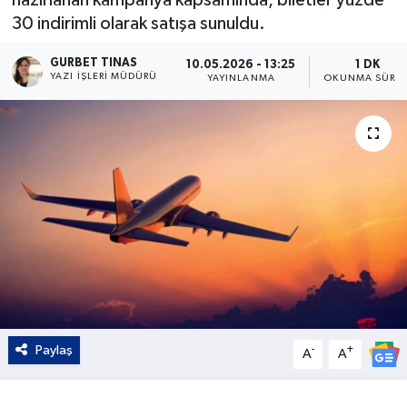
30 indirimli olarak satışa sunuldu.
Kültür - Sanat
GURBET TINAS
10.05.2026 - 13:25
1 DK
Yaşam
YAZI İŞLERI MÜDÜRÜ
YAYINLANMA
OKUNMA SÜRES
Paylaş
-
+
A
A