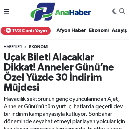
Yurt Haber
Afyonkarahisar Nöbetçi Eczaneler
Afyon Haber
Ekonomi
Asayiş
TV3 Canlı Yayın
Afyon Haber
Afyonkarahisar Hava Durumu
HABERLER
EKONOMI
Ekonomi
Afyonkarahisar Namaz Vakitleri
Uçak Bileti Alacaklar
Dikkat! Anneler Günü’ne
Siyaset
Afyonkarahisar Trafik Yoğunluk Haritası
Özel Yüzde 30 İndirim
Spor
Süper Lig Puan Durumu ve Fikstür
Müjdesi
Eğitim
Tüm Manşetler
Havacılık sektörünün genç oyuncularından AJet,
Anneler Günü’nü tüm yurt içi hatlarda geçerli dev
Sağlık
Son Dakika Haberleri
bir indirim kampanyasıyla kutluyor. Sonbahar
döneminde seyahat etmeyi planlayan yolcular için
Teknoloji
Haber Arşivi
hazırlanan kampanya kapsamında, biletler yüzde