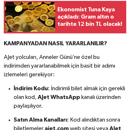
Ekonomist Tuna Kaya
açıkladı: Gram altın o
tarihte 12 bin TL olacak!
KAMPANYADAN NASIL YARARLANILIR?
AJet yolcuları, Anneler Günü’ne özel bu
indirimden yararlanabilmek için basit bir adımı
izlemeleri gerekiyor:
İndirim Kodu:
İndirimli bilet almak için gerekli
olan kod,
AJet WhatsApp
kanalı üzerinden
paylaşılıyor.
Satın Alma Kanalları:
Kod alındıktan sonra
biletlemeler
ajet.com
web sitesi veya
AJet