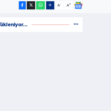
-
+
A
A
ükleniyor...