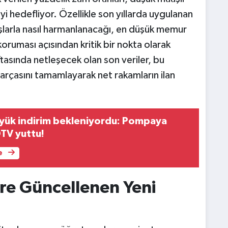
yi hedefliyor. Özellikle son yıllarda uygulanan
ışlarla nasıl harmanlanacağı, en düşük memur
oruması açısından kritik bir nokta olarak
aftasında netleşecek olan son veriler, bu
rçasını tamamlayarak net rakamların ilan
yük indirim bekleniyordu: Pompaya
TV yuttu!
e
re Güncellenen Yeni