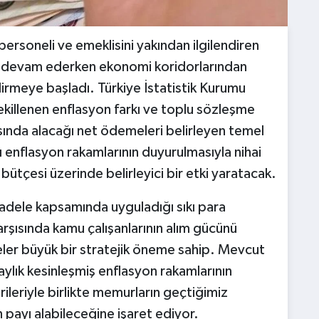
ersoneli ve emeklisini yakından ilgilendiren
m devam ederken ekonomi koridorlarından
dirmeye başladı. Türkiye İstatistik Kurumu
şekillenen enflasyon farkı ve toplu sözleşme
rısında alacağı net ödemeleri belirleyen temel
ı enflasyon rakamlarının duyurulmasıyla nihai
ı bütçesi üzerinde belirleyici bir etki yaratacak.
dele kapsamında uyguladığı sıkı para
arşısında kamu çalışanlarının alım gücünü
eler büyük bir stratejik öneme sahip. Mevcut
aylık kesinleşmiş enflasyon rakamlarının
ileriyle birlikte memurların geçtiğimiz
payı alabileceğine işaret ediyor.