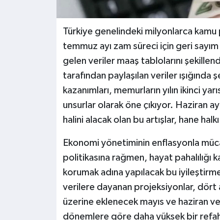
Türkiye genelindeki milyonlarca kamu p
temmuz ayı zam süreci için geri sayı
gelen veriler maaş tablolarını şekillen
tarafından paylaşılan veriler ışığında 
kazanımları, memurların yılın ikinci ya
unsurlar olarak öne çıkıyor. Haziran ay
halini alacak olan bu artışlar, hane halk
Ekonomi yönetiminin enflasyonla müca
politikasına rağmen, hayat pahalılığı k
korumak adına yapılacak bu iyileştirm
verilere dayanan projeksiyonlar, dört 
üzerine eklenecek mayıs ve haziran ver
dönemlere göre daha yüksek bir refah 