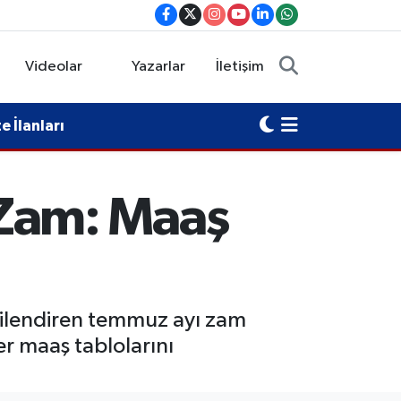
Videolar
Yazarlar
İletişim
 İlanları
Zam: Maaş
lgilendiren temmuz ayı zam
er maaş tablolarını