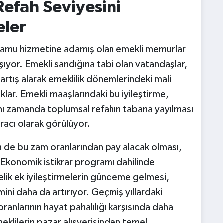
Refah Seviyesini
eler
 kamu hizmetine adamış olan emekli memurlar
ıyor. Emekli sandığına tabi olan vatandaşlar,
artış alarak emeklilik dönemlerindeki mali
klar. Emekli maaşlarındaki bu iyileştirme,
ynı zamanda toplumsal refahın tabana yayılması
racı olarak görülüyor.
nin de bu zam oranlarından pay alacak olması,
. Ekonomik istikrar programı dahilinde
elik ek iyileştirmelerin gündeme gelmesi,
ni daha da artırıyor. Geçmiş yıllardaki
 oranlarının hayat pahalılığı karşısında daha
meklilerin pazar alışverişinden temel