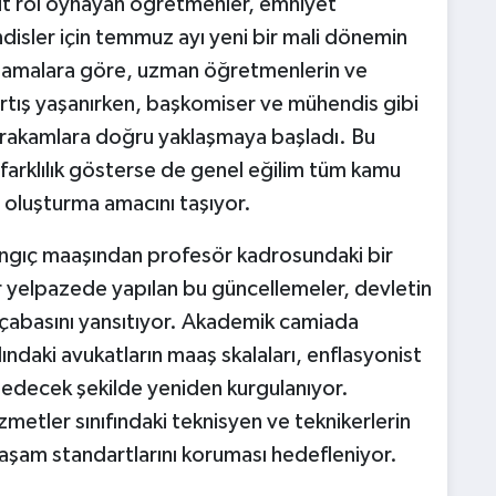
lit rol oynayan öğretmenler, emniyet
ndisler için temmuz ayı yeni bir mali dönemin
aplamalara göre, uzman öğretmenlerin ve
 artış yaşanırken, başkomiser ve mühendis gibi
li rakamlara doğru yaklaşmaya başladı. Bu
 farklılık gösterse de genel eğilim tüm kamu
ı oluşturma amacını taşıyor.
ngıç maaşından profesör kadrosundaki bir
r yelpazede yapılan bu güncellemeler, devletin
çabasını yansıtıyor. Akademik camiada
ındaki avukatların maaş skalaları, enflasyonist
e edecek şekilde yeniden kurgulanıyor.
zmetler sınıfındaki teknisyen ve teknikerlerin
aşam standartlarını koruması hedefleniyor.