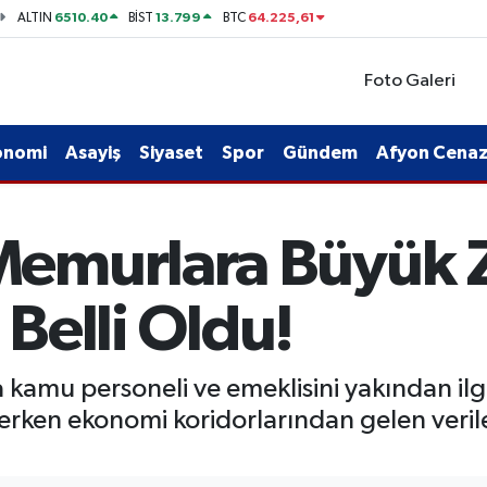
6510.40
13.799
64.225,61
ALTIN
BİST
BTC
Foto Galeri
onomi
Asayiş
Siyaset
Spor
Gündem
Afyon Cenaze
emurlara Büyük 
 Belli Oldu!
a kamu personeli ve emeklisini yakından i
erken ekonomi koridorlarından gelen veril