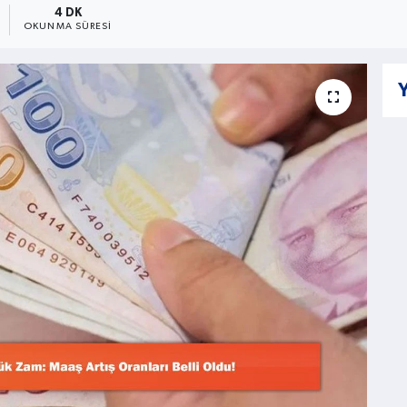
4 DK
OKUNMA SÜRESI
Y