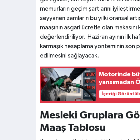
memurların geçim şartlarını iyileştirme
seyyanen zamların bu yılki oransal art
maaşının asgari ücretle olan makasını k
değerlendiriliyor. Haziran ayının ilk h
karmaşık hesaplama yönteminin son pa
edilmesini sağlayacak.
Motorinde bü
yansımadan Ö
İçeriği Görüntül
Mesleki Gruplara Gö
Maaş Tablosu